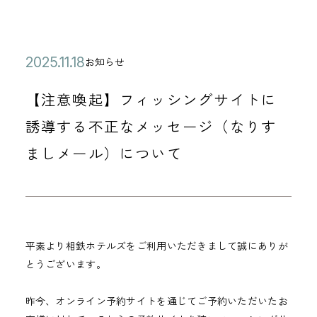
公
2
お知らせ
カ
開
0
テ
【注意喚起】フィッシングサイトに
日
2
ゴ
5
誘導する不正なメッセージ（なりす
リ
年
ましメール）について
ー
1
1
月
1
8
平素より相鉄ホテルズをご利用いただきまして誠にありが
とうございます。
日
昨今、オンライン予約サイトを通じてご予約いただいたお