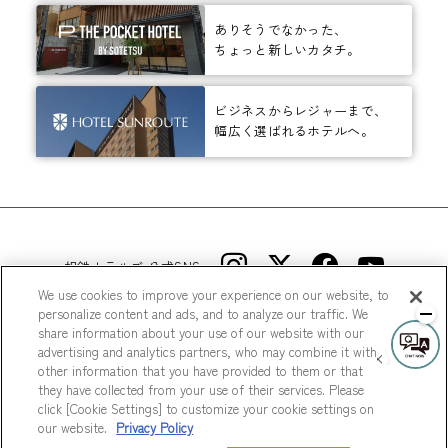
ありそうでなかった、
ちょっと新しいカタチ。
ビジネスからレジャーまで、
幅広く選ばれるホテルへ。
相鉄ホテルズ 公式SNS
We use cookies to improve your experience on our website, to
personalize content and ads, and to analyze our traffic. We
share information about your use of our website with our
advertising and analytics partners, who may combine it with
other information that you have provided to them or that
they have collected from your use of their services. Please
© Sotetsu Hotel Management CO., LTD.
click [Cookie Settings] to customize your cookie settings on
our website.
Privacy Policy