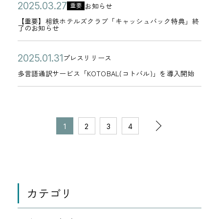
ッ
関
e
5
ン
公
【
日
鉄
2
お知らせ
重要
リ
セ
カ
ド
月
セ
す
b
年
グ
開
重
ホ
0
【重要】相鉄ホテルズクラブ「キャッシュバック特典」終
ー
キ
テ
ご
2
ー
る
了のお知らせ
サ
0
サ
日
要
テ
2
ュ
ゴ
利
6
ジ
禁
イ
4
イ
】
ル
5
リ
リ
用
公
多
日
に
止
2
ト
プレスリリース
月
ト
相
ズ
年
カ
テ
ー
時
開
言
ご
事
0
リ
2
に
多言語通訳サービス「KOTOBAL(コトバル)」を導入開始
鉄
ク
0
テ
ィ
の
日
語
注
項
2
ニ
4
誘
ホ
ラ
3
ゴ
強
ご
通
意
の
5
ュ
日
導
テ
ブ
月
リ
化
案
訳
く
お
年
ー
す
ル
＞
2
ペ
ー
に
次
内
サ
だ
知
1
2
3
4
0
ア
る
ズ
セ
7
ー
伴
ー
さ
ら
1
ル
不
ク
キ
日
ジ
の
う
ビ
い
せ
月
の
正
ラ
ュ
の
パ
ス
3
お
1
な
ブ
リ
移
ス
「
1
知
メ
「
テ
動
カテゴリ
ワ
0
K
日
ら
ッ
キ
ィ
ー
O
せ
セ
ャ
強