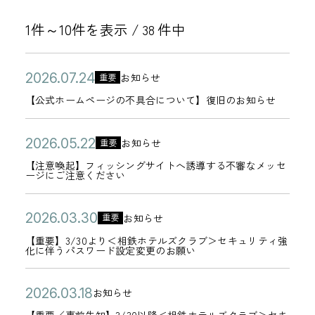
1件～10件を表示 /
件中
38
公
【
2
お知らせ
重要
カ
開
公
0
【公式ホームページの不具合について】復旧のお知らせ
テ
日
式
2
ゴ
ホ
6
公
【
2
お知らせ
重要
リ
カ
ー
年
開
注
0
【注意喚起】フィッシングサイトへ誘導する不審なメッセ
ー
テ
ージにご注意ください
ム
0
日
意
2
ゴ
ペ
7
喚
6
リ
公
【
2
ー
お知らせ
月
重要
起
年
カ
ー
開
重
0
ジ
2
【重要】3/30より＜相鉄ホテルズクラブ＞セキュリティ強
】
0
テ
化に伴うパスワード設定変更のお願い
日
要
2
の
4
フ
5
ゴ
】
6
不
日
ィ
月
リ
公
【
2
お知らせ
3
年
具
カ
ッ
2
ー
開
重
0