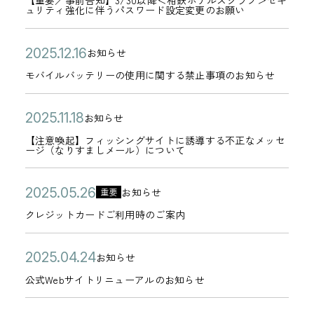
【重要／事前告知】3/30以降＜相鉄ホテルズクラブ＞セキ
/
0
合
テ
シ
2
ュリティ強化に伴うパスワード設定変更のお願い
日
要
2
3
3
に
ゴ
ン
日
／
6
0
月
つ
リ
グ
公
モ
2
お知らせ
事
年
カ
よ
3
い
ー
サ
開
バ
0
モバイルバッテリーの使用に関する禁止事項のお知らせ
前
0
テ
り
0
て
イ
日
イ
2
告
3
ゴ
＜
日
】
ト
ル
5
公
【
2
知
お知らせ
月
リ
相
カ
復
へ
バ
年
開
注
0
】
1
【注意喚起】フィッシングサイトに誘導する不正なメッセ
ー
鉄
テ
旧
ージ（なりすましメール）について
誘
ッ
1
日
意
2
3
8
ホ
ゴ
の
導
テ
2
喚
5
/
日
テ
リ
お
公
ク
2
す
リ
お知らせ
月
重要
起
年
3
カ
ル
ー
知
開
レ
0
る
ー
1
クレジットカードご利用時のご案内
】
1
0
テ
ズ
ら
日
ジ
2
不
の
6
フ
1
以
ゴ
ク
せ
ッ
5
審
使
公
公
日
2
ィ
お知らせ
月
降
リ
カ
ラ
ト
年
な
用
開
式
0
ッ
1
＜
公式Webサイトリニューアルのお知らせ
ー
テ
ブ
カ
0
メ
に
日
W
2
シ
8
相
ゴ
＞
ー
5