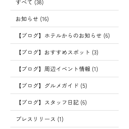
件
すべて (38)
ド
T
ー
ッ
化
設
O
ジ
を
シ
に
お知らせ (16)
定
B
（
ュ
伴
変
表
A
な
バ
う
【ブログ】ホテルからのお知らせ (6)
更
L
り
ッ
パ
示
の
(
す
ク
ス
【ブログ】おすすめスポット (3)
お
コ
ま
特
す
ワ
願
ト
し
典
ー
【ブログ】周辺イベント情報 (1)
い
バ
る
メ
」
ド
ル
ー
終
設
【ブログ】グルメガイド (5)
)
ル
了
定
」
）
の
変
【ブログ】スタッフ日記 (6)
を
に
お
更
導
つ
知
の
プレスリリース (1)
入
い
ら
お