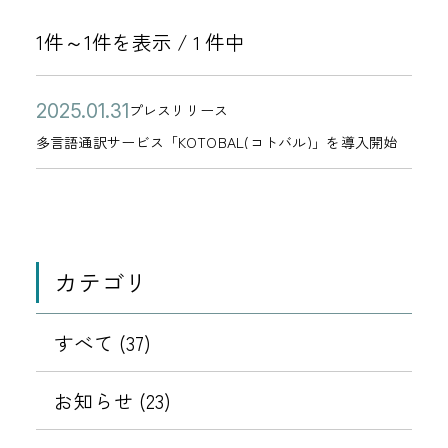
1件～1件を表示 /
件中
1
公
多
2
プレスリリース
カ
開
言
0
多言語通訳サービス「KOTOBAL(コトバル)」を導入開始
テ
日
語
2
ゴ
通
5
リ
訳
年
ー
サ
0
カテゴリ
ー
1
ビ
月
ス
すべて (37)
3
「
1
K
お知らせ (23)
日
O