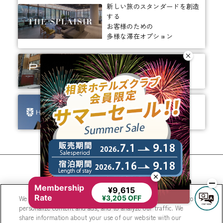
新しい旅のスタンダードを創造
する
お客様のための
多様な滞在オプション
ありそうでなかった、
ちょっと新しいカタチ。
ビジネスからレジャーまで、
幅広く選ばれるホテルへ。
相鉄ホテルズ 公式SNS
Membership
¥9,615
Rate
We use cookies to improve your experience on our website, to
¥3,205 OFF
personalize content and ads, and to analyze our traffic. We
share information about your use of our website with our