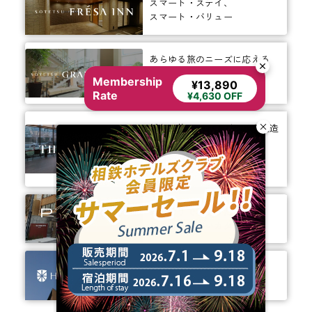
スマート・ステイ、
スマート・バリュー
あらゆる旅のニーズに応える
効率性と快適性の融合で、
Membership
¥13,890
価値ある体験を
Rate
¥4,630 OFF
新しい旅のスタンダードを創造
する
お客様のための
多様な滞在オプション
ありそうでなかった、
ちょっと新しいカタチ。
ビジネスからレジャーまで、
幅広く選ばれるホテルへ。