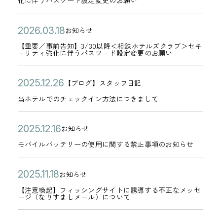
化に伴うパスワード設定変更のお願い
ニ
0
合
日
要
2
シ
2
ゴ
ュ
4
に
】
6
ン
日
リ
公
【
2
ー
お知らせ
月
つ
3
年
グ
カ
ー
開
重
0
ア
3
い
【重要／事前告知】3/30以降＜相鉄ホテルズクラブ＞セキ
/
0
サ
テ
ュリティ強化に伴うパスワード設定変更のお願い
日
要
2
ル
0
て
3
3
イ
ゴ
／
6
工
日
】
0
月
ト
リ
公
当
2
【ブログ】スタッフ日記
事
年
事
カ
復
よ
3
へ
ー
開
ホ
0
当ホテルでのチェックイン方法につきまして
前
0
の
テ
旧
り
0
誘
日
テ
2
告
3
お
ゴ
の
＜
日
導
ル
5
公
モ
2
知
お知らせ
月
知
リ
お
相
カ
す
で
年
開
バ
0
】
1
ら
モバイルバッテリーの使用に関する禁止事項のお知らせ
ー
知
鉄
テ
る
の
1
日
イ
2
3
8
せ
ら
ホ
ゴ
不
チ
2
ル
5
/
公
【
日
2
お知らせ
せ
テ
リ
審
カ
ェ
月
バ
年
3
開
注
0
ル
【注意喚起】フィッシングサイトに誘導する不正なメッセ
ー
な
テ
ッ
2
ージ（なりすましメール）について
ッ
1
0
日
意
2
ズ
メ
ゴ
ク
6
テ
2
以
喚
5
ク