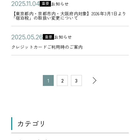
ッ
リ
イ
公
【
日
2
リ
お知らせ
月
重要
降
起
年
カ
ラ
セ
ー
ン
開
東
0
ー
1
＜
【東京都内・京都市内・大阪府内対象】2026年3月1日より
】
1
テ
ブ
ー
「宿泊税」の取扱い変更について
方
日
京
2
の
6
相
フ
1
ゴ
＞
ジ
法
都
5
使
日
鉄
ィ
月
リ
セ
公
ク
に
2
お知らせ
重要
に
内
年
用
カ
ホ
ッ
1
ー
キ
開
レ
ご
0
つ
クレジットカードご利用時のご案内
・
1
に
テ
テ
シ
8
ュ
日
ジ
注
2
き
京
1
関
ゴ
ル
ン
日
リ
ッ
意
5
ま
都
月
す
リ
ズ
グ
テ
ト
く
年
し
市
0
る
ペ
ー
ク
サ
次
ィ
カ
だ
1
2
3
0
て
内
4
禁
ー
ラ
イ
強
ー
さ
5
・
日
止
ジ
の
ブ
ト
化
ド
い
月
大
事
の
＞
に
に
ご
2
1
阪
項
移
セ
誘
伴
利
6
府
の
動
カテゴリ
キ
導
0
う
用
日
内
お
ュ
す
パ
時
対