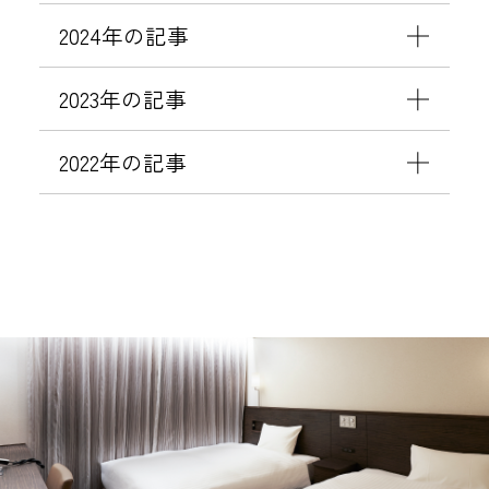
泊
更
ー
2024年の記事
税
の
ル
」
お
）
2023年の記事
の
願
に
取
い
つ
2022年の記事
扱
い
い
て
変
更
に
つ
い
て