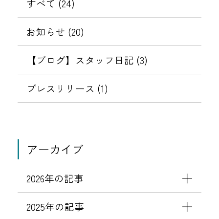
知
リ
件
すべて (24)
る
ス
の
象
ら
テ
不
ワ
ご
を
】
せ
ィ
お知らせ (20)
正
ー
案
2
強
な
ド
表
内
0
化
【ブログ】スタッフ日記 (3)
メ
設
2
に
ッ
示
定
6
伴
プレスリリース (1)
セ
変
年
す
う
ー
更
3
パ
ジ
の
る
月
ス
（
お
1
ワ
な
アーカイブ
願
日
ー
り
い
よ
ド
す
2026年の記事
り
設
ま
「
定
し
2025年の記事
宿
変
メ