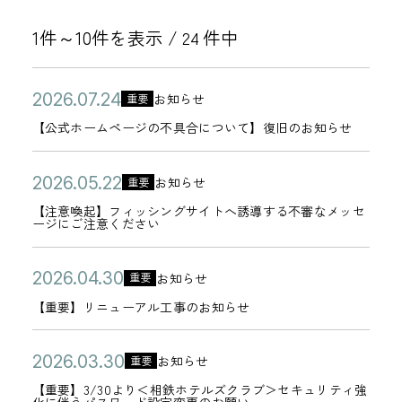
1件～10件を表示 /
件中
24
公
【
2
お知らせ
重要
カ
開
公
0
【公式ホームページの不具合について】復旧のお知らせ
テ
日
式
2
ゴ
ホ
6
公
【
2
お知らせ
重要
リ
カ
ー
年
開
注
0
【注意喚起】フィッシングサイトへ誘導する不審なメッセ
ー
テ
ージにご注意ください
ム
0
日
意
2
ゴ
ペ
7
喚
6
リ
公
【
2
ー
お知らせ
月
重要
起
年
カ
ー
開
重
0
ジ
2
【重要】リニューアル工事のお知らせ
】
0
テ
日
要
2
の
4
フ
5
ゴ
】
6
不
公
【
日
2
ィ
お知らせ
月
重要
リ
カ
リ
年
具
開
重
0
ッ
2
【重要】3/30より＜相鉄ホテルズクラブ＞セキュリティ強
ー
テ