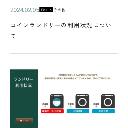
公
2
その他
Pickup
カ
開
0
テ
コインランドリーの利用状況につい
日
2
ゴ
4
て
リ
年
ー
0
2
月
0
5
日