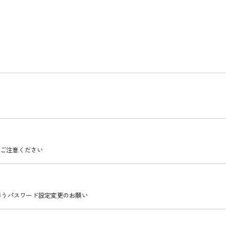
ご注意ください
伴うパスワード設定変更のお願い