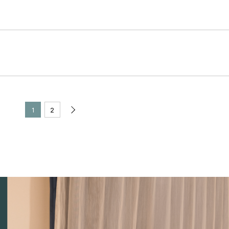
次
1
2
の
1
0
件
を
表
示