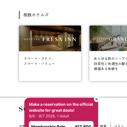
相鉄ホテルズ
あらゆる旅のニーズ
スマート・ステイ、
効率性と快適性の融
スマート・バリュー
価値ある体験を
Make a reservation on the official
website for great deals!
8/6 - 8/7 2026, 1 Adult
お問い合わせ
会社概要
新規ホテル開発のご提案
コラム
Membership Rate
¥12,800