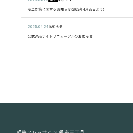
さ
に
ブ
項
ト
内
ト
カ
開
5
0
い
伴
＞
の
に
・
カ
安
テ
安全対策に関するお知らせ(2025年4月25日より)
日
月
2
う
セ
お
誘
大
ー
全
ゴ
2
5
パ
キ
知
導
阪
ド
対
リ
6
年
ス
ュ
ら
す
府
ご
策
ー
公
お知らせ
日
0
2
ワ
リ
せ
る
内
利
に
カ
開
4
0
ー
テ
不
対
用
関
公
テ
公式Webサイトリニューアルのお知らせ
日
月
2
ド
ィ
正
象
時
す
式
ゴ
2
5
設
強
な
】
の
る
W
リ
5
年
定
化
メ
2
ご
お
e
ー
日
0
変
に
ッ
0
案
知
b
4
更
伴
セ
2
内
ら
サ
ペ
月
の
う
ー
6
せ
イ
ー
2
お
パ
ジ
年
(
ト
ジ
4
願
ス
（
3
2
リ
の
日
い
ワ
な
月
0
ニ
移
ー
り
1
2
ュ
動
ド
す
日
5
ー
設
ま
よ
年
ア
定
し
り
4
ル
変
メ
「
月
の
更
ー
宿
2
お
の
ル
泊
5
知
お
）
税
日
ら
願
に
」
よ
せ
相鉄フレッサイン 銀座三丁目