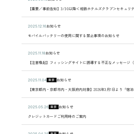
つ
シ
3
カ
開
3
0
い
ン
/
【
テ
【重要／事前告知】3/30以降＜相鉄ホテルズクラブ＞セキュリ
日
月
2
て
グ
3
重
ゴ
3
6
】
サ
0
要
リ
0
年
復
イ
よ
／
ー
公
お知らせ
日
0
2
旧
ト
り
事
カ
開
3
0
の
へ
＜
前
モ
テ
モバイルバッテリーの使用に関する禁止事項のお知らせ
日
月
2
お
誘
相
告
バ
ゴ
1
5
知
導
鉄
知
イ
リ
8
年
ら
す
ホ
】
ル
ー
公
お知らせ
日
1
2
せ
る
テ
3
バ
カ
開
2
0
不
ル
/
ッ
【
テ
【注意喚起】フィッシングサイトに誘導する不正なメッセージ（
日
月
2
審
ズ
3
テ
注
ゴ
1
5
な
ク
0
リ
意
リ
6
年
メ
ラ
以
ー
喚
ー
公
お知らせ
重要
日
1
2
ッ
ブ
降
の
起
カ
開
1
0
セ
＞
＜
使
】
【
テ
【東京都内・京都市内・大阪府内対象】2026年3月1日より「宿
日
月
2
ー
セ
相
用
フ
東
ゴ
1
5
ジ
キ
鉄
に
ィ
京
リ
8
年
に
ュ
ホ
関
ッ
都
ー
公
お知らせ
重要
日
1
2
ご
リ
テ
す
シ
内
カ
開
1
0
注
テ
ル
る
ン
・
ク
テ
クレジットカードご利用時のご案内
日
月
2
意
ィ
ズ
禁
グ
京
レ
ゴ
0
5
く
強
ク
止
サ
都
ジ
リ
4
年
だ
化
ラ
事
イ
市
ッ
ー
公
お知らせ
重要
日
0
2