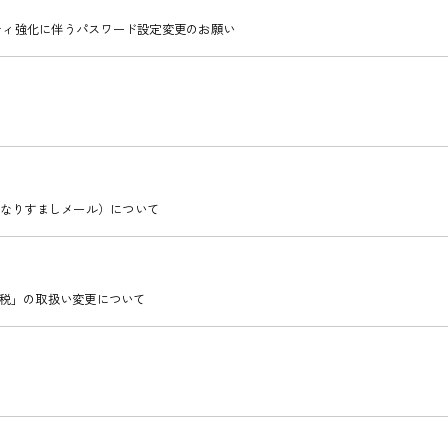
ティ強化に伴うパスワード設定変更のお願い
なりすましメール）について
泊税」の取扱い変更について