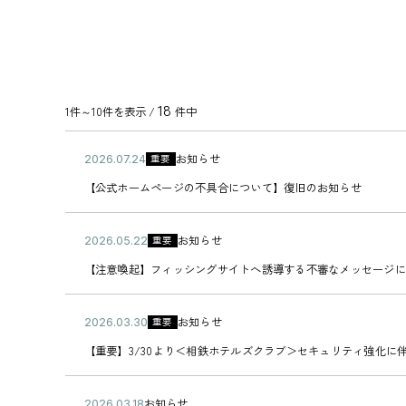
18
1件～10件を表示 /
件中
公
お知らせ
重要
2
カ
開
0
【
テ
【公式ホームページの不具合について】復旧のお知らせ
日
2
公
ゴ
6
式
リ
年
ホ
ー
公
お知らせ
重要
0
2
ー
カ
開
7
0
ム
【
テ
【注意喚起】フィッシングサイトへ誘導する不審なメッセージに
日
月
2
ペ
注
ゴ
2
6
ー
意
リ
4
年
ジ
喚
ー
公
お知らせ
重要
日
0
2
の
起
カ
開
5
0
不
】
【
テ
【重要】3/30より＜相鉄ホテルズクラブ＞セキュリティ強化に
日
月
2
具
フ
重
ゴ
2
6
合
ィ
要
リ
2
年
に
ッ
】
ー
公
お知らせ
日
0
2