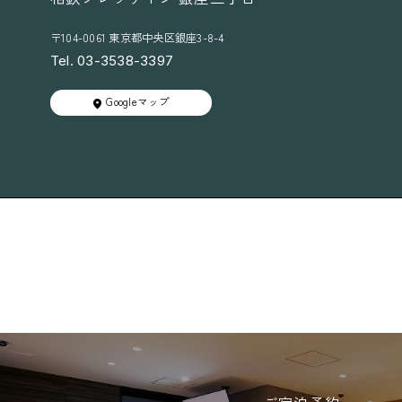
い
つ
の
り
い
取
)
〒104-0061 東京都中央区銀座3-8-4
て
扱
い
Tel. 03-3538-3397
変
更
Googleマップ
に
つ
い
て