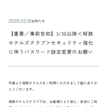
公
2
お知らせ
カ
開
0
テ
【重要／事前告知】3/30以降＜相鉄
日
2
ゴ
6
ホテルズクラブ＞セキュリティ強化
リ
年
に伴うパスワード設定変更のお願い
ー
0
3
月
1
8
平素より相鉄ホテルズをご利用いただきまして誠にありが
とうございます。
日
相鉄ホテルズクラブでは、お客様により安心・安全にご利