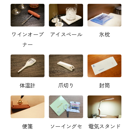
ワインオープ
アイスペール
氷枕
ナー
体温計
爪切り
封筒
便箋
ソーイングセ
電気スタンド