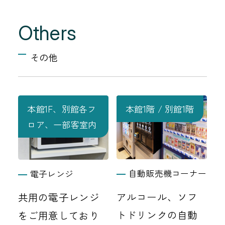
Others
その他
本館1F、別館各フ
本館1階 / 別館1階
ロア、一部客室内
自動販売機コーナー
電子レンジ
アルコール、ソフ
共用の電子レンジ
トドリンクの自動
をご用意しており