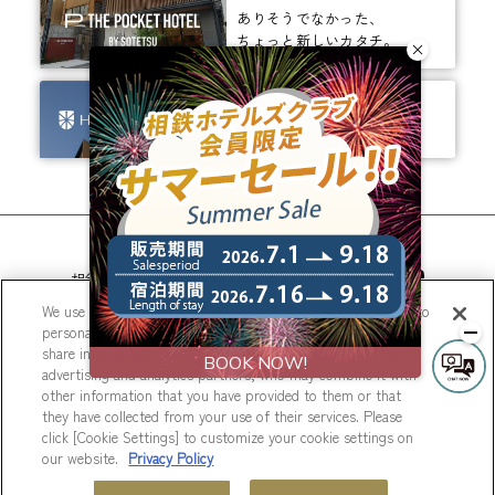
ありそうでなかった、
ちょっと新しいカタチ。
ビジネスからレジャーまで、
幅広く選ばれるホテルへ。
相鉄ホテルズ 公式SNS
We use cookies to improve your experience on our website, to
personalize content and ads, and to analyze our traffic. We
share information about your use of our website with our
advertising and analytics partners, who may combine it with
other information that you have provided to them or that
they have collected from your use of their services. Please
© Sotetsu Hotel Management CO., LTD.
click [Cookie Settings] to customize your cookie settings on
our website.
Privacy Policy