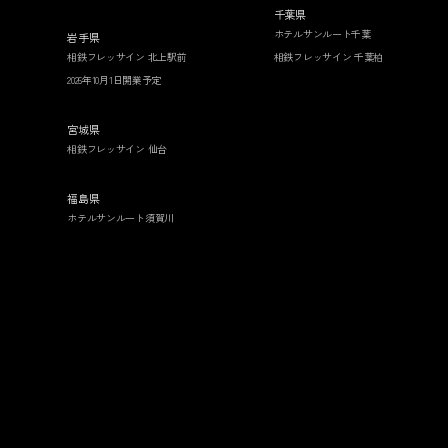
千葉県
ホテルサンルート千葉
岩手県
相鉄フレッサイン 北上駅前
相鉄フレッサイン 千葉柏
2026年10月1日開業予定
宮城県
相鉄フレッサイン 仙台
福島県
ホテルサンルート須賀川