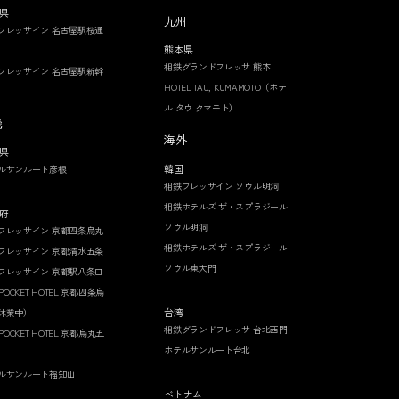
県
九州
フレッサイン 名古屋駅桜通
熊本県
相鉄グランドフレッサ 熊本
フレッサイン 名古屋駅新幹
HOTEL TAU, KUMAMOTO（ホテ
ル タウ クマモト）
畿
海外
県
韓国
ルサンルート彦根
相鉄フレッサイン ソウル明洞
相鉄ホテルズ ザ・スプラジール
府
ソウル明洞
フレッサイン 京都四条烏丸
相鉄ホテルズ ザ・スプラジール
フレッサイン 京都清水五条
ソウル東大門
フレッサイン 京都駅八条口
 POCKET HOTEL 京都四条烏
台湾
休業中）
相鉄グランドフレッサ 台北西門
 POCKET HOTEL 京都烏丸五
ホテルサンルート台北
ルサンルート福知山
ベトナム