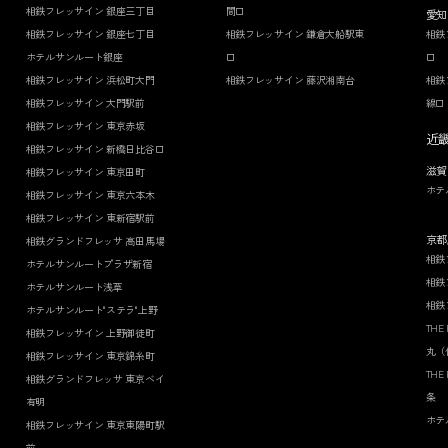
相鉄フレッサイン 銀座三丁目
間口
愛知
相鉄フレッサイン 銀座七丁目
相鉄フレッサイン 鎌倉大船駅東
相鉄
ホテルサンルート銀座
口
口
相鉄フレッサイン 浜松町大門
相鉄フレッサイン 藤沢湘南台
相鉄
相鉄フレッサイン 大門駅前
線口
相鉄フレッサイン 東京赤坂
近
相鉄フレッサイン 新橋日比谷口
滋賀
相鉄フレッサイン 東京田町
ホテ
相鉄フレッサイン 東京六本木
相鉄フレッサイン 東新宿駅前
京都
相鉄グランドフレッサ 高田馬場
相鉄
ホテルサンルートプラザ新宿
相鉄
ホテルサンルート浅草
相鉄
ホテルサンルート"ステラ"上野
THE
相鉄フレッサイン 上野御徒町
丸（
相鉄フレッサイン 東京錦糸町
THE
相鉄グランドフレッサ 東京ベイ
条
有明
ホテ
相鉄フレッサイン 東京東陽町駅
前