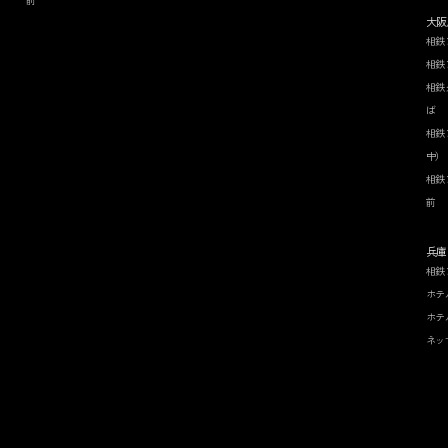
大阪
相鉄
相鉄
相鉄
ば
相鉄
中）
相鉄
前
兵庫
相鉄
ホテ
ホテ
ネッ