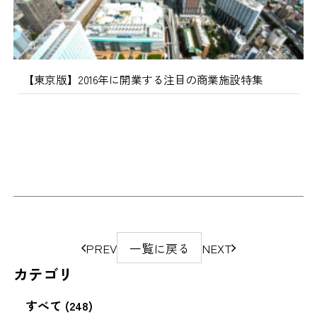
【東京版】2016年に開業する注目の商業施設特集
ペ
PREV
一覧に戻る
NEXT
ー
カテゴリ
ジ
の
すべて (248)
移