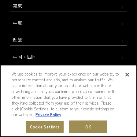
関東
中部
近畿
中国・四国
九州
We use cookies to improve your experience on our website, to
personalize content and ads, and to analyze our traffic. We
share information about your use of our website with our
海外
advertising and analytics partners, who may combine it with
other information that you have provided to them or that
they have collected from your use of their services. Please
click [Cookie Settings] to customize your cookie settings on
our website.
Privacy Policy
会員プログラム
ホテル一覧
Cookie Settings
OK
MENU