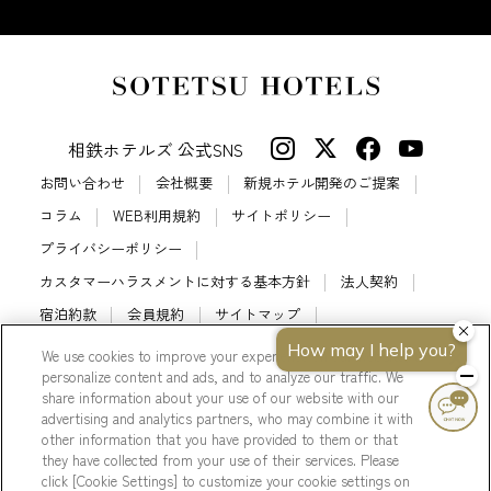
相鉄ホテルズ 公式SNS
お問い合わせ
会社概要
新規ホテル開発のご提案
コラム
WEB利用規約
サイトポリシー
プライバシーポリシー
カスタマーハラスメントに対する基本方針
法人契約
宿泊約款
会員規約
サイトマップ
相鉄ホテルズ パートナーホテル加盟募集のご案内
採用情報
We use cookies to improve your experience on our website, to
personalize content and ads, and to analyze our traffic. We
Cookie Settings
share information about your use of our website with our
advertising and analytics partners, who may combine it with
other information that you have provided to them or that
they have collected from your use of their services. Please
click [Cookie Settings] to customize your cookie settings on
© Sotetsu Hotel Management CO., LTD.