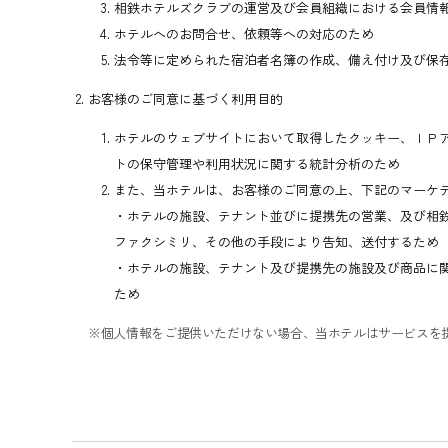
相鉄ホテルズクラブの運営及び会員組織における会員情
ホテルへのお問合せ、依頼等への対応のため
法令等に定められた宿泊者名簿の作成、備え付け及び保
お客様のご同意に基づく利用目的
ホテルのウェブサイトにおいて取得したクッキー、ＩＰ
トの保守管理や利用状況に関する統計分析のため
また、当ホテルは、お客様のご同意の上、下記のマーケ
・ホテルの施設、テナント並びに提携先の営業、及び相
ファクシミリ、その他の手段により告知、送付するため
・ホテルの施設、テナント及び提携先の施設及び商品に
ため
※個人情報をご提供いただけない場合、当ホテルはサービスを