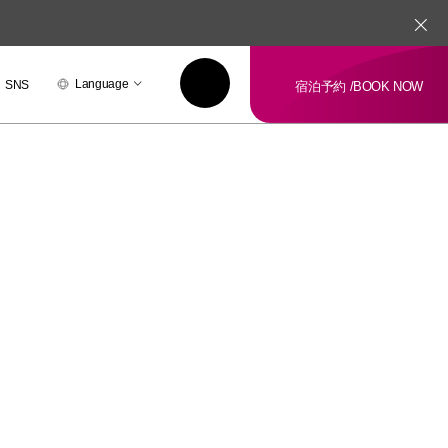
Language
SNS
宿泊予約 /
BOOK NOW