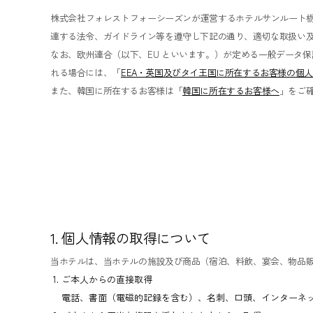
株式会社フォレストフォーシーズンが運営するホテルサンルート
連する法令、ガイドライン等を遵守し下記の通り、適切な取扱い及
なお、欧州連合（以下、EU といいます。）が定める一般データ保護規則（以
れる場合には、「
EEA・英国及びタイ王国に所在するお客様の個
また、韓国に所在するお客様は「
韓国に所在するお客様へ
」をご
1. 個人情報の取得について
当ホテルは、当ホテルの施設及び商品（宿泊、料飲、宴会、物品
ご本人からの直接取得
電話、書面（電磁的記録を含む）、名刺、口頭、インターネ