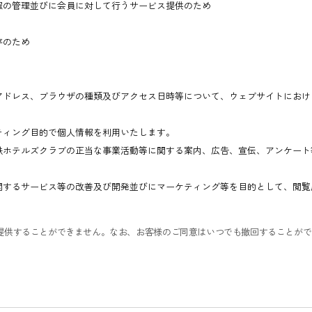
報の管理並びに会員に対して行うサービス提供のため
存のため
アドレス、ブラウザの種類及びアクセス日時等について、ウェブサイトにおけ
ティング目的で個人情報を利用いたします。
鉄ホテルズクラブの正当な事業活動等に関する案内、広告、宣伝、アンケート
関するサービス等の改善及び開発並びにマーケティング等を目的として、閲覧
提供することができません。なお、お客様のご同意はいつでも撤回することがで