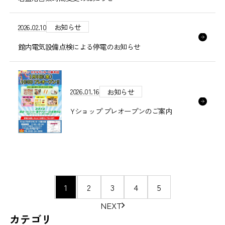
2026.02.10
お知らせ
館内電気設備点検による停電のお知らせ
2026.01.16
お知らせ
Yショップ プレオープンのご案内
ペ
1
2
3
4
5
ー
NEXT
ジ
カテゴリ
の