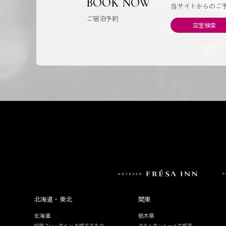
BOOK NOW
当サイトからのご
ご宿泊予約
空室検索
北海道・東北
関東
北海道
栃木県
相鉄フレッサイン 札幌すすきの
ホテルサンルート宇都宮