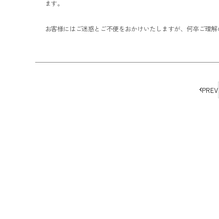
ます。
お客様にはご迷惑とご不便をおかけいたしますが、何卒ご理解
ペ
PREV
ー
ジ
の
移
動