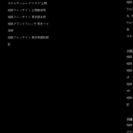
相鉄
ホテルサンルート"ステラ"上野
THE
相鉄フレッサイン 上野御徒町
丸（
相鉄フレッサイン 東京錦糸町
THE
相鉄グランドフレッサ 東京ベイ
条
有明
ホテ
相鉄フレッサイン 東京東陽町駅
前
大阪
相鉄
相鉄
相鉄
ば
相鉄
中）
相鉄
前
兵庫
相鉄
ホテ