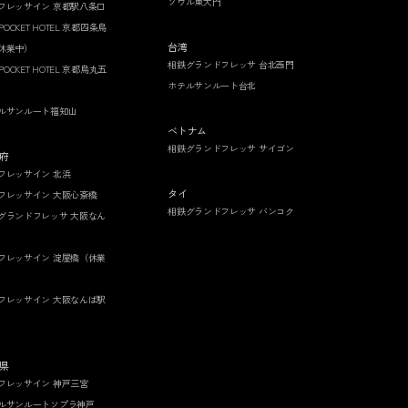
ソウル東大門
フレッサイン 京都駅八条口
 POCKET HOTEL 京都四条烏
台湾
休業中）
相鉄グランドフレッサ 台北西門
 POCKET HOTEL 京都烏丸五
ホテルサンルート台北
ルサンルート福知山
ベトナム
相鉄グランドフレッサ サイゴン
府
フレッサイン 北浜
タイ
フレッサイン 大阪心斎橋
相鉄グランドフレッサ バンコク
グランドフレッサ 大阪なん
フレッサイン 淀屋橋（休業
フレッサイン 大阪なんば駅
県
フレッサイン 神戸三宮
ルサンルートソプラ神戸