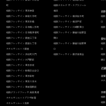
町
相鉄ホテルズ ザ・スプラジール
相鉄フレッサイン 東京神田
横浜
長野
相鉄フレッサイン 神田大手町
相鉄フレッサイン 横浜桜木町
相鉄
相鉄フレッサイン 東京京橋
相鉄フレッサイン 横浜戸塚
口
相鉄フレッサイン 日本橋人形町
相鉄フレッサイン 川崎駅東口
相鉄
相鉄フレッサイン 日本橋茅場町
相鉄フレッサイン 鎌倉大船駅笠
相鉄フレッサイン 銀座三丁目
間口
愛知
相鉄フレッサイン 銀座七丁目
相鉄フレッサイン 鎌倉大船駅東
相鉄
ホテルサンルート銀座
口
口
相鉄フレッサイン 浜松町大門
相鉄フレッサイン 藤沢湘南台
相鉄
相鉄フレッサイン 大門駅前
線口
相鉄フレッサイン 東京赤坂
近
相鉄フレッサイン 新橋日比谷口
滋賀
相鉄フレッサイン 東京田町
ホテ
相鉄フレッサイン 東京六本木
相鉄フレッサイン 東新宿駅前
京都
相鉄グランドフレッサ 高田馬場
相鉄
ホテルサンルートプラザ新宿
相鉄
ホテルサンルート浅草