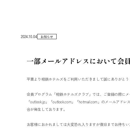
2024.10.04
お知らせ
一部メールアドレスにおいて会
平素より相鉄ホテルズをご利用いただきまして誠にありがとう
会員プログラム「相鉄ホテルズクラブ」では、ご登録の際にメ
「outlook.jp」「outlook.com」「hotmail.co
合が発生しております。
お客様におかれましては大変恐れ入りますが復旧までお待ちい