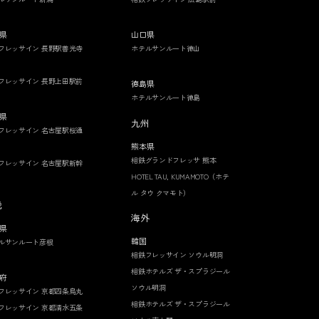
県
山口県
フレッサイン 長野駅善光寺
ホテルサンルート徳山
フレッサイン 長野上田駅前
徳島県
ホテルサンルート徳島
県
九州
フレッサイン 名古屋駅桜通
熊本県
相鉄グランドフレッサ 熊本
フレッサイン 名古屋駅新幹
HOTEL TAU, KUMAMOTO（ホテ
ル タウ クマモト）
畿
海外
県
韓国
ルサンルート彦根
相鉄フレッサイン ソウル明洞
相鉄ホテルズ ザ・スプラジール
府
ソウル明洞
フレッサイン 京都四条烏丸
相鉄ホテルズ ザ・スプラジール
フレッサイン 京都清水五条