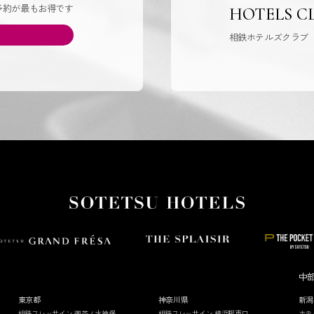
予約が最もお得です
HOTELS C
相鉄ホテルズクラブ
中
東京都
神奈川県
新潟
相鉄フレッサイン 御茶ノ水神保
相鉄フレッサイン 横浜駅東口
ホテ