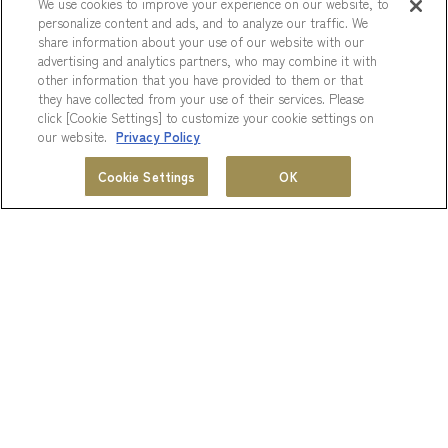
We use cookies to improve your experience on our website, to
personalize content and ads, and to analyze our traffic. We
share information about your use of our website with our
advertising and analytics partners, who may combine it with
other information that you have provided to them or that
they have collected from your use of their services. Please
click [Cookie Settings] to customize your cookie settings on
our website.
Privacy Policy
9 Min Chuan East Rd, Sec.1, Taipei, 104028, Taiwan
ホテル一覧
会員プログラム
Cookie Settings
OK
MENU
TEL：(+886) 2-2597-3610 / FAX：(+886) 2-2597-6523
Googleマップ