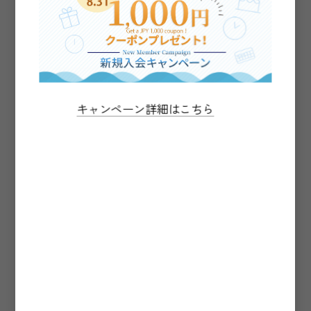
キャンペーン詳細はこちら
泊数
人数
部屋数
（1室あたり）