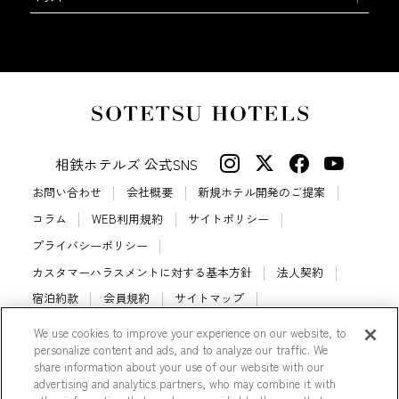
相鉄ホテルズ 公式SNS
お問い合わせ
会社概要
新規ホテル開発のご提案
コラム
WEB利用規約
サイトポリシー
プライバシーポリシー
カスタマーハラスメントに対する基本方針
法人契約
宿泊約款
会員規約
サイトマップ
相鉄ホテルズ パートナーホテル加盟募集のご案内
採用情報
We use cookies to improve your experience on our website, to
personalize content and ads, and to analyze our traffic. We
Cookie Settings
share information about your use of our website with our
advertising and analytics partners, who may combine it with