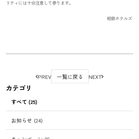
リティには十分注意して参ります。
相鉄ホテルズ
ペ
PREV
一覧に戻る
NEXT
ー
カテゴリ
ジ
の
すべて (25)
移
動
お知らせ (24)
キャンペーン (1)