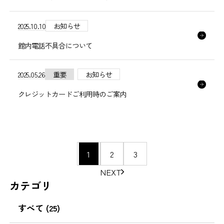
2025.10.10
お知らせ
館内電話不具合について
2025.05.26
重要
お知らせ
クレジットカードご利用時のご案内
ペ
1
2
3
ー
NEXT
ジ
カテゴリ
の
移
すべて (25)
動