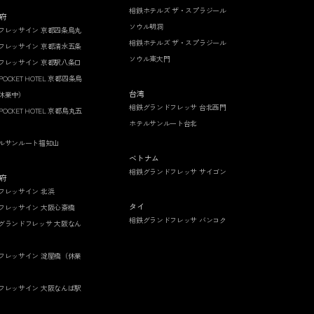
相鉄ホテルズ ザ・スプラジール
府
ソウル明洞
フレッサイン 京都四条烏丸
相鉄ホテルズ ザ・スプラジール
フレッサイン 京都清水五条
ソウル東大門
フレッサイン 京都駅八条口
 POCKET HOTEL 京都四条烏
台湾
休業中）
相鉄グランドフレッサ 台北西門
 POCKET HOTEL 京都烏丸五
ホテルサンルート台北
ルサンルート福知山
ベトナム
相鉄グランドフレッサ サイゴン
府
フレッサイン 北浜
タイ
フレッサイン 大阪心斎橋
相鉄グランドフレッサ バンコク
グランドフレッサ 大阪なん
フレッサイン 淀屋橋（休業
フレッサイン 大阪なんば駅