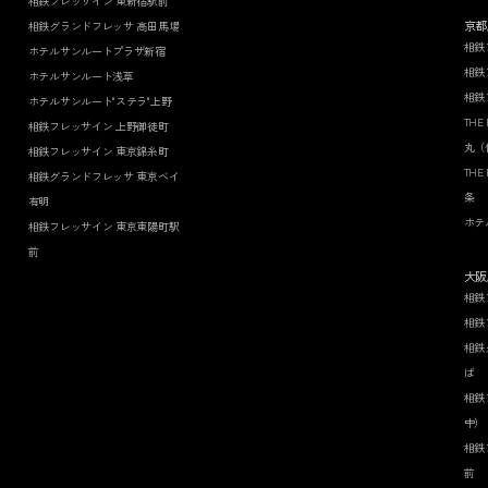
相鉄フレッサイン 東新宿駅前
京都
相鉄グランドフレッサ 高田馬場
相鉄
ホテルサンルートプラザ新宿
相鉄
ホテルサンルート浅草
相鉄
ホテルサンルート"ステラ"上野
THE
相鉄フレッサイン 上野御徒町
丸（
相鉄フレッサイン 東京錦糸町
THE
相鉄グランドフレッサ 東京ベイ
条
有明
ホテ
相鉄フレッサイン 東京東陽町駅
前
大阪
相鉄
相鉄
相鉄
ば
相鉄
中）
相鉄
前