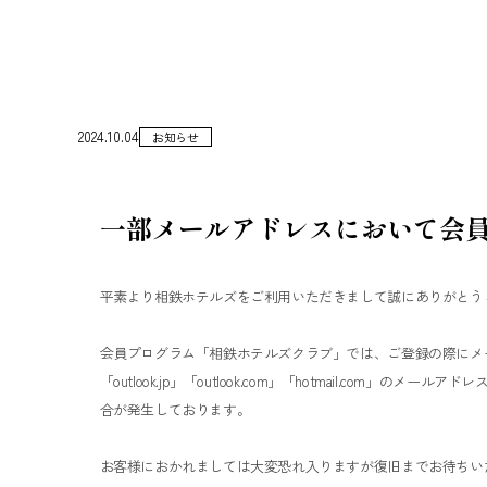
2024.10.04
お知らせ
一部メールアドレスにおいて会
平素より相鉄ホテルズをご利用いただきまして誠にありがとう
会員プログラム「相鉄ホテルズクラブ」では、ご登録の際にメ
「outlook.jp」「outlook.com」「hotmail.co
合が発生しております。
お客様におかれましては大変恐れ入りますが復旧までお待ちい