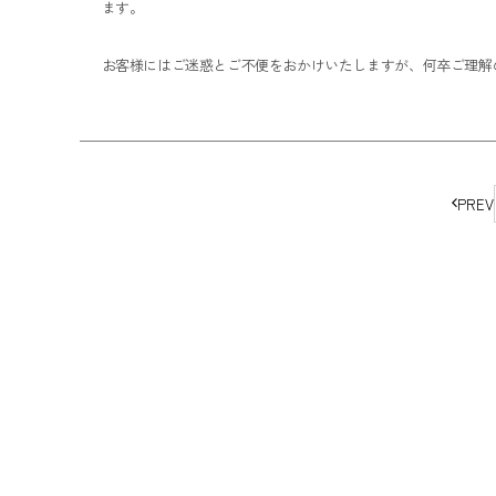
ます。
お客様にはご迷惑とご不便をおかけいたしますが、何卒ご理解
ペ
PREV
ー
ジ
の
移
動