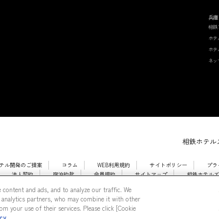
兵庫
相鉄
ホテ
ホテ
ネッ
相鉄ホテルズ
テル開発のご提案
コラム
WEB利用規約
サイトポリシー
プラ
法人契約
宿泊約款
会員規約
サイトマップ
相鉄ホテルズ
 content and ads, and to analyze our traffic. We
 analytics partners, who may combine it with other
m your use of their services. Please click [Cookie
icy