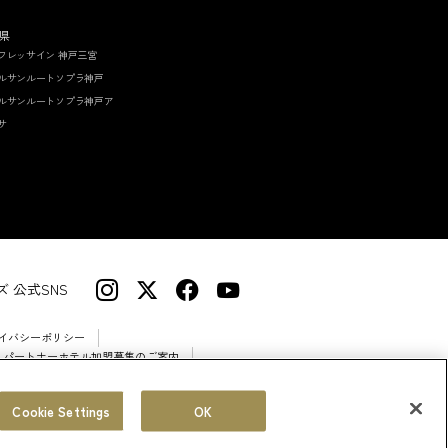
県
フレッサイン 神戸三宮
ルサンルートソプラ神戸
ルサンルートソプラ神戸ア
サ
 公式SNS
イバシーポリシー
 パートナーホテル加盟募集のご案内
Cookie Settings
OK
© Sotetsu Hotel Management CO., LTD.