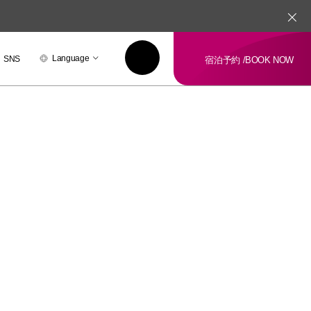
Language
SNS
宿泊予約 /
BOOK NOW