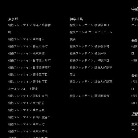
中
東京都
神奈川県
新潟
相鉄フレッサイン 御茶ノ水神保
相鉄フレッサイン 横浜駅東口
ホテ
町
相鉄ホテルズ ザ・スプラジール
相鉄フレッサイン 東京神田
横浜
長野
相鉄フレッサイン 神田大手町
相鉄フレッサイン 横浜桜木町
相鉄
相鉄フレッサイン 東京京橋
相鉄フレッサイン 横浜戸塚
口
相鉄フレッサイン 日本橋人形町
相鉄フレッサイン 川崎駅東口
相鉄
相鉄フレッサイン 日本橋茅場町
相鉄フレッサイン 鎌倉大船駅笠
相鉄フレッサイン 銀座三丁目
間口
愛知
相鉄フレッサイン 銀座七丁目
相鉄フレッサイン 鎌倉大船駅東
相鉄
ホテルサンルート銀座
口
口
相鉄フレッサイン 浜松町大門
相鉄フレッサイン 藤沢湘南台
相鉄
相鉄フレッサイン 大門駅前
線口
相鉄フレッサイン 東京赤坂
近
相鉄フレッサイン 新橋日比谷口
滋賀
相鉄フレッサイン 東京田町
ホテ
相鉄フレッサイン 東京六本木