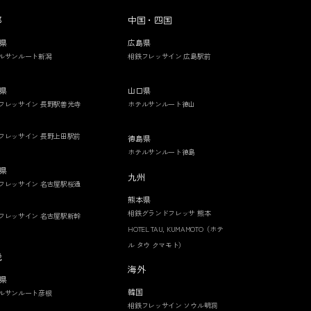
部
中国・四国
県
広島県
ルサンルート新潟
相鉄フレッサイン 広島駅前
県
山口県
フレッサイン 長野駅善光寺
ホテルサンルート徳山
フレッサイン 長野上田駅前
徳島県
ホテルサンルート徳島
県
九州
フレッサイン 名古屋駅桜通
熊本県
相鉄グランドフレッサ 熊本
フレッサイン 名古屋駅新幹
HOTEL TAU, KUMAMOTO（ホテ
ル タウ クマモト）
畿
海外
県
韓国
ルサンルート彦根
相鉄フレッサイン ソウル明洞