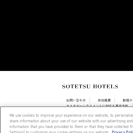
お問い合わせ
会社概要
新規ホ
カスタマーハラスメントに対する基本方針
採用情報
Cookie Settings
We use cookies to improve your experience on our website, to personalize
share information about your use of our website with our advertising and
information that you have provided to them or that they have collected fro
Settings] to customize your cookie settings on our website.
Privacy Pol