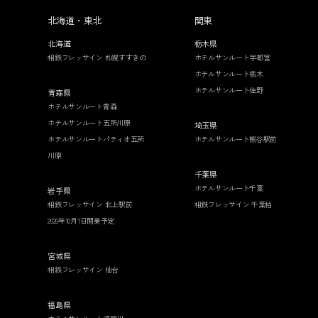
北海道・東北
関東
北海道
栃木県
相鉄フレッサイン 札幌すすきの
ホテルサンルート宇都宮
ホテルサンルート栃木
ホテルサンルート佐野
青森県
ホテルサンルート青森
ホテルサンルート五所川原
埼玉県
ホテルサンルートパティオ五所
ホテルサンルート熊谷駅前
川原
千葉県
ホテルサンルート千葉
岩手県
相鉄フレッサイン 北上駅前
相鉄フレッサイン 千葉柏
2026年10月1日開業予定
宮城県
相鉄フレッサイン 仙台
福島県