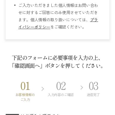
ご入力いただきました個人情報はお問い合わ
せに対するご回答にのみ使用させていただき
ます。個人情報の取り扱いについては、
プラ
イバシーポリシー
をご確認ください。
下記のフォームに必要事項を入力の上、
「確認画面へ」ボタンを押してください。
01
02
03
（
お客様情報の
入力内容のご確認
送信完了
現
ご入力
在
こ