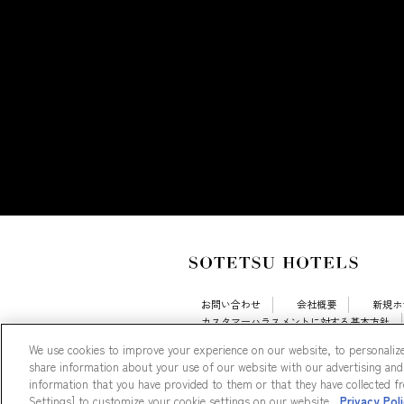
お問い合わせ
会社概要
新規ホ
カスタマーハラスメントに対する基本方針
採用情報
Cookie Settings
We use cookies to improve your experience on our website, to personalize
share information about your use of our website with our advertising and
information that you have provided to them or that they have collected fro
Settings] to customize your cookie settings on our website.
Privacy Pol