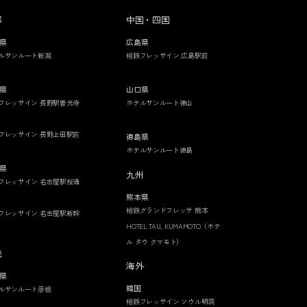
部
中国・四国
県
広島県
ルサンルート新潟
相鉄フレッサイン 広島駅前
県
山口県
フレッサイン 長野駅善光寺
ホテルサンルート徳山
フレッサイン 長野上田駅前
徳島県
ホテルサンルート徳島
県
九州
フレッサイン 名古屋駅桜通
熊本県
相鉄グランドフレッサ 熊本
フレッサイン 名古屋駅新幹
HOTEL TAU, KUMAMOTO（ホテ
ル タウ クマモト）
畿
海外
県
韓国
ルサンルート彦根
相鉄フレッサイン ソウル明洞