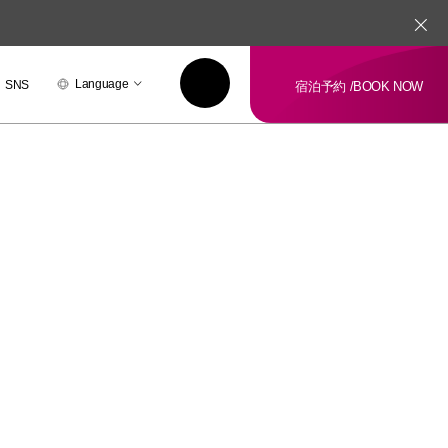
Language
SNS
宿泊予約 /
BOOK NOW