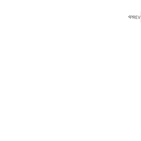
ペ
PREV
ー
ジ
の
移
動