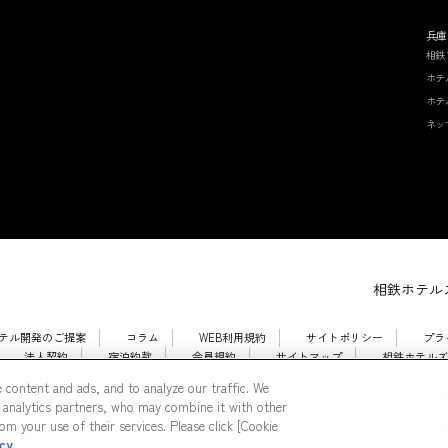
兵庫
相鉄
ホテ
ホテ
ネッ
相鉄ホテルズ
テル開発のご提案
コラム
WEB利用規約
サイトポリシー
プラ
法人契約
宿泊約款
会員規約
サイトマップ
相鉄ホテルズ
 content and ads, and to analyze our traffic. We
 analytics partners, who may combine it with other
m your use of their services. Please click [Cookie
icy