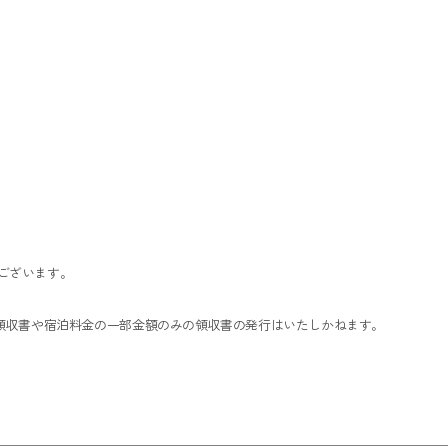
ございます。
た領収書や宿泊料金の一部金額のみの領収書の発行はいたしかねます。