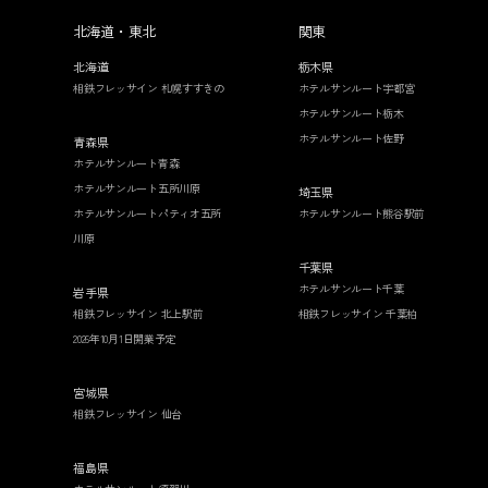
北海道・東北
関東
北海道
栃木県
相鉄フレッサイン 札幌すすきの
ホテルサンルート宇都宮
ホテルサンルート栃木
ホテルサンルート佐野
青森県
ホテルサンルート青森
ホテルサンルート五所川原
埼玉県
ホテルサンルートパティオ五所
ホテルサンルート熊谷駅前
川原
千葉県
ホテルサンルート千葉
岩手県
相鉄フレッサイン 北上駅前
相鉄フレッサイン 千葉柏
2026年10月1日開業予定
宮城県
相鉄フレッサイン 仙台
福島県