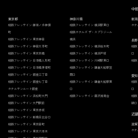
中
東京都
神奈川県
新潟
相鉄フレッサイン 御茶ノ水神保
相鉄フレッサイン 横浜駅東口
ホテ
町
相鉄ホテルズ ザ・スプラジール
相鉄フレッサイン 東京神田
横浜
長野
相鉄フレッサイン 神田大手町
相鉄フレッサイン 横浜桜木町
相鉄
相鉄フレッサイン 東京京橋
相鉄フレッサイン 横浜戸塚
口
相鉄フレッサイン 日本橋人形町
相鉄フレッサイン 川崎駅東口
相鉄
相鉄フレッサイン 日本橋茅場町
相鉄フレッサイン 鎌倉大船駅笠
相鉄フレッサイン 銀座三丁目
間口
愛知
相鉄フレッサイン 銀座七丁目
相鉄フレッサイン 鎌倉大船駅東
相鉄
ホテルサンルート銀座
口
口
相鉄フレッサイン 浜松町大門
相鉄フレッサイン 藤沢湘南台
相鉄
相鉄フレッサイン 大門駅前
線口
相鉄フレッサイン 東京赤坂
近
相鉄フレッサイン 新橋日比谷口
滋賀
相鉄フレッサイン 東京田町
ホテ
相鉄フレッサイン 東京六本木