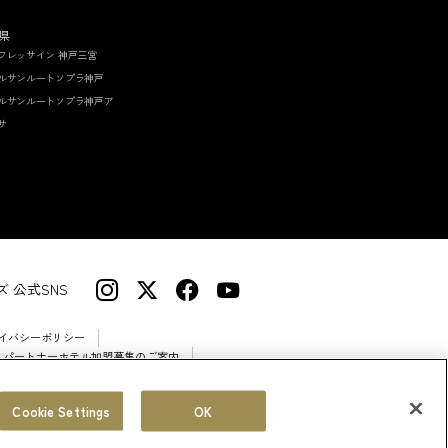
県
フレッサイン 神戸三宮
ルサンルートソプラ神戸
ルサンルートソプラ神戸ア
サ
 公式SNS
イバシーポリシー
 パートナーホテル加盟募集のご案内
Cookie Settings
OK
© Sotetsu Hotel Management CO., LTD.