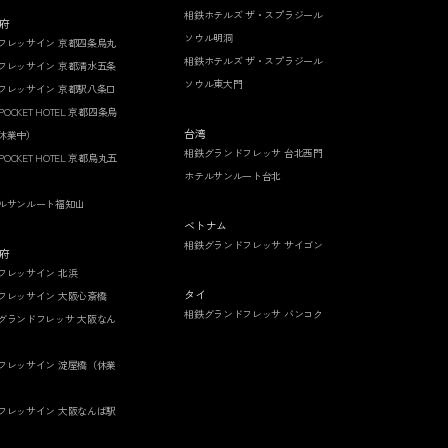
相鉄ホテルズ ザ・スプラジール
府
ソウル明洞
フレッサイン 京都四条烏丸
相鉄ホテルズ ザ・スプラジール
フレッサイン 京都清水五条
ソウル東大門
フレッサイン 京都駅八条口
 POCKET HOTEL 京都四条烏
台湾
休業中）
相鉄グランドフレッサ 台北西門
 POCKET HOTEL 京都烏丸五
ホテルサンルート台北
ルサンルート福知山
ベトナム
相鉄グランドフレッサ サイゴン
府
フレッサイン 北浜
タイ
フレッサイン 大阪心斎橋
相鉄グランドフレッサ バンコク
グランドフレッサ 大阪なん
フレッサイン 淀屋橋（休業
フレッサイン 大阪なんば駅