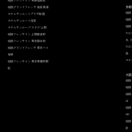
相鉄フレッサイン 東新宿駅前
京都
相鉄グランドフレッサ 高田馬場
相鉄
ホテルサンルートプラザ新宿
相鉄
ホテルサンルート浅草
相鉄
ホテルサンルート"ステラ"上野
THE
相鉄フレッサイン 上野御徒町
丸（
相鉄フレッサイン 東京錦糸町
THE
相鉄グランドフレッサ 東京ベイ
条
有明
ホテ
相鉄フレッサイン 東京東陽町駅
前
大阪
相鉄
相鉄
相鉄
ば
相鉄
中）
相鉄
前