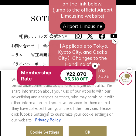
相鉄ホテルズ 公式SNS
お問い合わせ
会社概要
新規ホテル開発のご提案
コラム
WEB利用規約
サイトポリシー
プライバシーポリシー
Membership
カスタマーハラスメントに対する基本方針
サイトマップ
¥22,070
Rate
¥5,518 OFF
We use cookies to improve your experience on our website, to
相鉄ホテルズ パートナーホテル加盟募集のご案内
採用情報
personalize content and ads, and to analyze our traffic. We
share information about your use of our website with our
Cookie Settings
advertising and analytics partners, who may combine it with
other information that you have provided to them or that
they have collected from your use of their services. Please
click [Cookie Settings] to customize your cookie settings on
our website.
Privacy Policy
© Sotetsu Hotel Management CO., LTD.
ホテル一覧
会員プログラム
Cookie Settings
OK
MENU