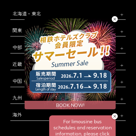
北海道・東北
関東
中部
近畿
中国・四国
九州
海外