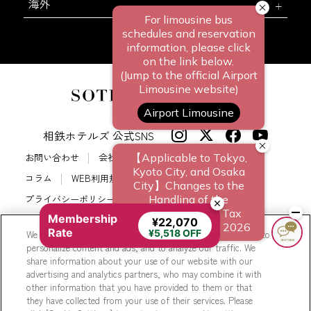
海外
相鉄ホテルズ 公式SNS
お問い合わせ
会社概要
新規ホテル開発のご提案
コラム
WEB利用規約
サイトポリシー
プライバシーポリシー
Membership
カスタマーハラスメントに対する基本方針
サイトマップ
¥22,070
Rate
¥5,518 OFF
We use cookies to improve your experience on our website, to
相鉄ホテルズ パートナーホテル加盟募集のご案内
採用情報
personalize content and ads, and to analyze our traffic. We
share information about your use of our website with our
Cookie Settings
advertising and analytics partners, who may combine it with
other information that you have provided to them or that
they have collected from your use of their services. Please