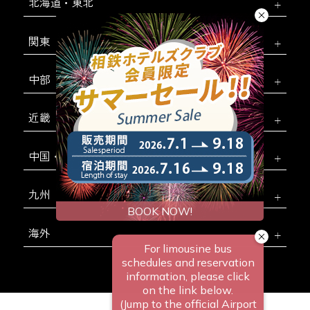
北海道・東北
関東
中部
近畿
中国・四国
九州
海外