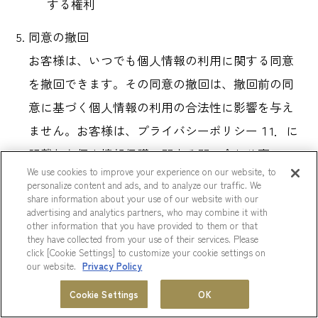
する権利
同意の撤回
お客様は、いつでも個人情報の利用に関する同意
を撤回できます。その同意の撤回は、撤回前の同
意に基づく個人情報の利用の合法性に影響を与え
ません。お客様は、プライバシーポリシー１1．に
記載した個人情報保護に関する問い合わせ窓口に
We use cookies to improve your experience on our website, to
連絡することにより、同意を撤回することができ
personalize content and ads, and to analyze our traffic. We
share information about your use of our website with our
ます。
advertising and analytics partners, who may combine it with
監督機関への不服申し立て
other information that you have provided to them or that
they have collected from your use of their services. Please
お客様は、当ホテルの個人情報の取扱いについ
click [Cookie Settings] to customize your cookie settings on
our website.
Privacy Policy
て、法令等に従って、国、地域または国際組織等
ホテル一覧
会員プログラム
の監督機関に不服を申し立てることができます。
Cookie Settings
OK
MENU
宿泊のために必要な個人情報