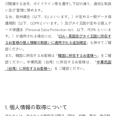
び関連する法令、ガイドライン等を遵守し下記の通り、適切な取扱
い及び 管理に努めます。
なお、欧州連合（以下、EU といいます。）が定める一般データ保
護規則（以下、GDPRといいます。）及びタイ王国が定める個人デ
ータ保護法（Personal Data Protection Act、以下、PDPA といいま
す。）が適用される場合には、「
EEA・英国及びタイ王国に所在す
るお客様の個人情報の取扱いに適用される追加規定
」も併せてご確
認ください。
また、韓国に所在するお客様は「
韓国に所在するお客様へ
」をご確
認ください。中華民国（台湾）に所在するお客様は、「
中華民国
（台湾）に所在するお客様へ
」を ご確認ください。
1. 個人情報の取得について
当ホテルは、当ホテルの施設及び商品（宿泊、料飲、宴会、物品販