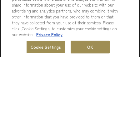
share information about your use of our website with our
advertising and analytics partners, who may combine it with
other information that you have provided to them or that
they have collected from your use of their services. Please
click [Cookie Settings] to customize your cookie settings on
our website.
Privacy Policy
〒360-0036 埼玉県熊谷市桜木町1-100
TEL：048-527-3610 / FAX：048-527-3700
ホテル一覧
会員プログラム
Cookie Settings
OK
MENU
Googleマップ