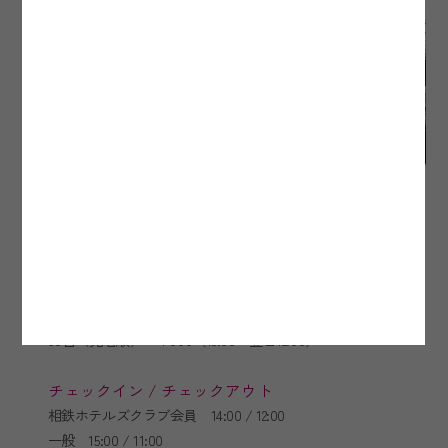
アクセス方法
JR高崎線、上越・北陸新幹線、秩父鉄道 熊谷駅南口前
お車の場合 関越自動車道 東松山I.C・花園I.Cより約30分
駐車場
30台（先着順） ¥800（15:00～翌日12:00）
チェックイン / チェックアウト
相鉄ホテルズクラブ会員 14:00 / 12:00
一般 15:00 / 11:00