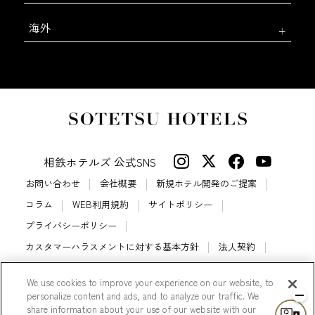
海外
相鉄ホテルズ 公式SNS
お問い合わせ
会社概要
新規ホテル開発のご提案
コラム
WEB利用規約
サイトポリシー
プライバシーポリシー
カスタマーハラスメントに対する基本方針
法人契約
宿泊約款
会員規約
サイトマップ
We use cookies to improve your experience on our website, to
相鉄ホテルズ パートナーホテル加盟募集のご案内
採用情報
personalize content and ads, and to analyze our traffic. We
share information about your use of our website with our
Cookie Settings