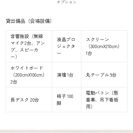
オプション
貸出備品（会場設備）
音響施設（無線
液晶プロ
スクリーン
マイク2台、アン
ジェクタ
（300cmX210cm）
プ、スピーカ
ー
1台
ー）
ホワイトボード
（200cmX100cm）
演壇 1台
丸テーブル 9台
2台
電動バトン（懸
椅子 100
長デスク 20台
垂幕、吊下看板
脚
用）