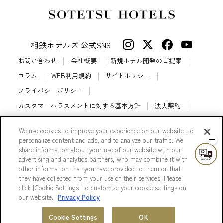
相鉄ホテルズ 公式SNS
お問い合わせ
会社概要
新規ホテル開発のご提案
コラム
WEB利用規約
サイトポリシー
プライバシーポリシー
カスタマーハラスメントに対する基本方針
法人契約
宿泊約款
会員規約
サイトマップ
We use cookies to improve your experience on our website, to
相鉄ホテルズ パートナーホテル加盟募集のご案内
採用情報
personalize content and ads, and to analyze our traffic. We
share information about your use of our website with our
Cookie Settings
advertising and analytics partners, who may combine it with
other information that you have provided to them or that
they have collected from your use of their services. Please
click [Cookie Settings] to customize your cookie settings on
our website.
Privacy Policy
© Sotetsu Hotel Management CO., LTD.
ホテル一覧
会員プログラム
Cookie Settings
OK