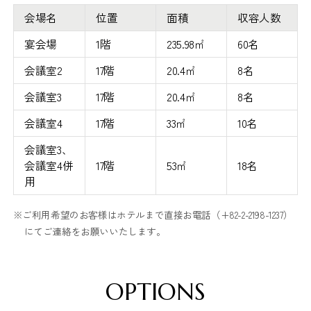
会場名
位置
面積
収容人数
宴会場
1階
235.98㎡
60名
会議室2
17階
20.4㎡
8名
会議室3
17階
20.4㎡
8名
会議室4
17階
33㎡
10名
会議室3、
会議室4併
17階
53㎡
18名
用
※ご利用希望のお客様はホテルまで直接お電話（+82-2-2198-1237）
にてご連絡をお願いいたします。
OPTIONS