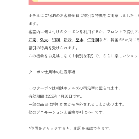
ホテルにご宿泊のお客様全員に特別な特典をご用意しました！
ます。
客室内に備え付けのクーポンを利用するか、フロントで提供さ
江南
、
弘大
、
明洞
、
新沙
、
聖水
、
仁寺洞
など、韓国の6か所に
割引の特典を受けられます。
この機会をお見逃しなく！特別な割引で、さらに楽しいショッ
クーポン使用時の注意事項
このクーポンは相鉄ホテルズの宿泊客に配られます。
有効期間は2025年4月30日です。
一部の品目は割引対象から除外されることがあります。
他のプロモーションと重複割引は不可です。
*位置をクリックすると、地図を確認できます。