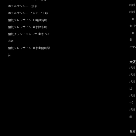
相鉄
ホテルサンルート浅草
相鉄
ホテルサンルート"ステラ"上野
THE
相鉄フレッサイン 上野御徒町
丸（
相鉄フレッサイン 東京錦糸町
THE
相鉄グランドフレッサ 東京ベイ
条
有明
ホテ
相鉄フレッサイン 東京東陽町駅
前
大阪
相鉄
相鉄
相鉄
ば
相鉄
中）
相鉄
前
兵庫