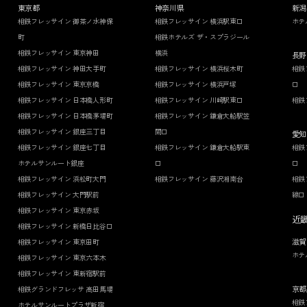
東京都
神奈川県
新潟
相鉄フレッサイン 御茶ノ水神保
相鉄フレッサイン 横浜駅東口
ホテ
町
相鉄ホテルズ ザ・スプラジール
相鉄フレッサイン 東京神田
横浜
長野
相鉄フレッサイン 神田大手町
相鉄フレッサイン 横浜桜木町
相鉄
相鉄フレッサイン 東京京橋
相鉄フレッサイン 横浜戸塚
口
相鉄フレッサイン 日本橋人形町
相鉄フレッサイン 川崎駅東口
相鉄
相鉄フレッサイン 日本橋茅場町
相鉄フレッサイン 鎌倉大船駅笠
相鉄フレッサイン 銀座三丁目
間口
愛知
相鉄フレッサイン 銀座七丁目
相鉄フレッサイン 鎌倉大船駅東
相鉄
ホテルサンルート銀座
口
口
相鉄フレッサイン 浜松町大門
相鉄フレッサイン 藤沢湘南台
相鉄
相鉄フレッサイン 大門駅前
線口
相鉄フレッサイン 東京赤坂
近
相鉄フレッサイン 新橋日比谷口
滋賀
相鉄フレッサイン 東京田町
ホテ
相鉄フレッサイン 東京六本木
相鉄フレッサイン 東新宿駅前
京都
相鉄グランドフレッサ 高田馬場
相鉄
ホテルサンルートプラザ新宿