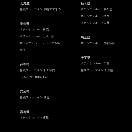
北海道
栃木県
相鉄フレッサイン 札幌すすきの
ホテルサンルート宇都宮
ホテルサンルート栃木
ホテルサンルート佐野
青森県
ホテルサンルート青森
ホテルサンルート五所川原
埼玉県
ホテルサンルートパティオ五所
ホテルサンルート熊谷駅前
川原
千葉県
ホテルサンルート千葉
岩手県
相鉄フレッサイン 北上駅前
相鉄フレッサイン 千葉柏
2026年10月1日開業予定
宮城県
相鉄フレッサイン 仙台
福島県
ホテルサンルート須賀川