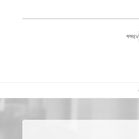
ペ
PREV
ー
ジ
の
移
動