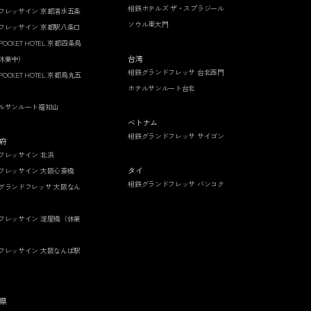
相鉄ホテルズ ザ・スプラジール
フレッサイン 京都清水五条
ソウル東大門
フレッサイン 京都駅八条口
 POCKET HOTEL 京都四条烏
台湾
休業中）
相鉄グランドフレッサ 台北西門
 POCKET HOTEL 京都烏丸五
ホテルサンルート台北
ルサンルート福知山
ベトナム
相鉄グランドフレッサ サイゴン
府
フレッサイン 北浜
タイ
フレッサイン 大阪心斎橋
相鉄グランドフレッサ バンコク
グランドフレッサ 大阪なん
フレッサイン 淀屋橋（休業
フレッサイン 大阪なんば駅
県