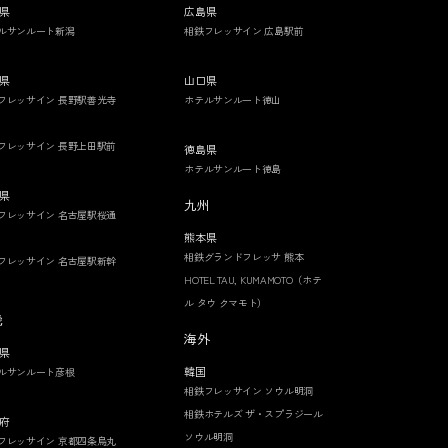
県
広島県
ルサンルート新潟
相鉄フレッサイン 広島駅前
県
山口県
フレッサイン 長野駅善光寺
ホテルサンルート徳山
フレッサイン 長野上田駅前
徳島県
ホテルサンルート徳島
県
九州
フレッサイン 名古屋駅桜通
熊本県
相鉄グランドフレッサ 熊本
フレッサイン 名古屋駅新幹
HOTEL TAU, KUMAMOTO（ホテ
ル タウ クマモト）
畿
海外
県
韓国
ルサンルート彦根
相鉄フレッサイン ソウル明洞
相鉄ホテルズ ザ・スプラジール
府
ソウル明洞
フレッサイン 京都四条烏丸