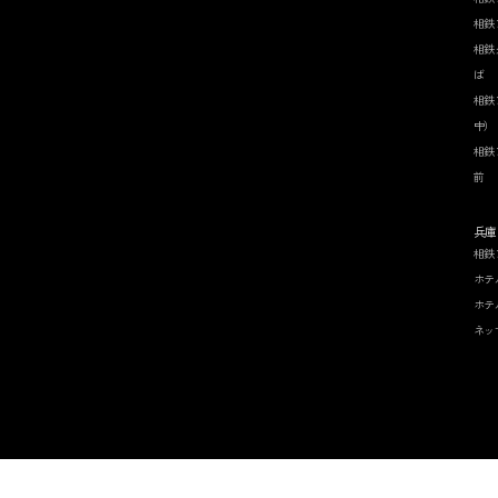
相鉄
相鉄
ば
相鉄
中）
相鉄
前
兵庫
相鉄
ホテ
ホテ
ネッ