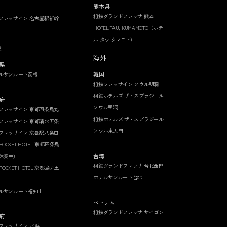
熊本県
相鉄グランドフレッサ 熊本
フレッサイン 名古屋駅新幹
HOTEL TAU, KUMAMOTO（ホテ
ル タウ クマモト）
畿
海外
県
韓国
ルサンルート彦根
相鉄フレッサイン ソウル明洞
相鉄ホテルズ ザ・スプラジール
府
ソウル明洞
フレッサイン 京都四条烏丸
相鉄ホテルズ ザ・スプラジール
フレッサイン 京都清水五条
ソウル東大門
フレッサイン 京都駅八条口
 POCKET HOTEL 京都四条烏
台湾
休業中）
相鉄グランドフレッサ 台北西門
 POCKET HOTEL 京都烏丸五
ホテルサンルート台北
ルサンルート福知山
ベトナム
相鉄グランドフレッサ サイゴン
府
フレッサイン 北浜