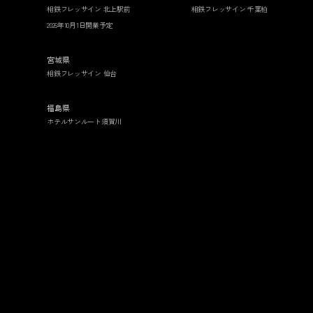
相鉄フレッサイン 北上駅前
相鉄フレッサイン 千葉柏
2026年10月1日開業予定
宮城県
相鉄フレッサイン 仙台
福島県
ホテルサンルート須賀川