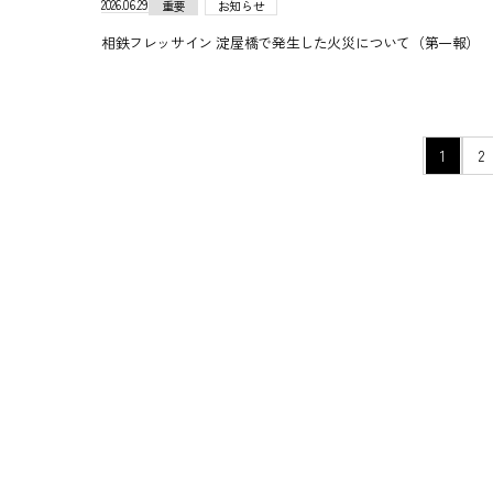
2026.06.29
重要
お知らせ
相鉄フレッサイン 淀屋橋で発生した火災について（第一報） 202
ペ
1
2
ー
ジ
の
移
動