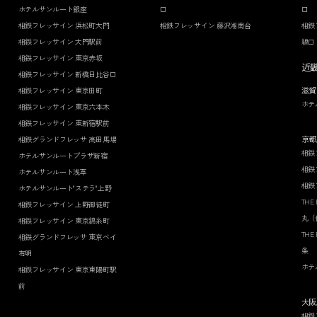
ホテルサンルート銀座
口
口
相鉄フレッサイン 浜松町大門
相鉄フレッサイン 藤沢湘南台
相鉄
相鉄フレッサイン 大門駅前
線口
相鉄フレッサイン 東京赤坂
近
相鉄フレッサイン 新橋日比谷口
滋賀
相鉄フレッサイン 東京田町
ホテ
相鉄フレッサイン 東京六本木
相鉄フレッサイン 東新宿駅前
京都
相鉄グランドフレッサ 高田馬場
相鉄
ホテルサンルートプラザ新宿
相鉄
ホテルサンルート浅草
相鉄
ホテルサンルート"ステラ"上野
THE
相鉄フレッサイン 上野御徒町
丸（
相鉄フレッサイン 東京錦糸町
THE
相鉄グランドフレッサ 東京ベイ
条
有明
ホテ
相鉄フレッサイン 東京東陽町駅
前
大阪
相鉄