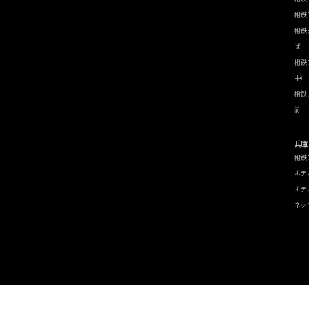
相鉄
相鉄
ば
相鉄
中）
相鉄
前
兵庫
相鉄
ホテ
ホテ
ネッ