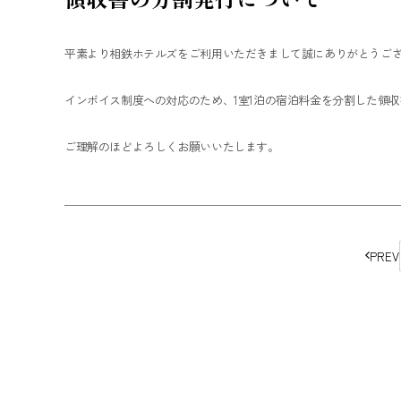
平素より相鉄ホテルズをご利用いただきまして誠にありがとうご
インボイス制度への対応のため、1室1泊の宿泊料金を分割した領
ご理解のほどよろしくお願いいたします。
ペ
PREV
ー
ジ
の
移
動