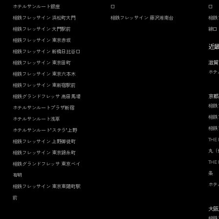
ホテルサンルート銀座
口
口
相鉄フレッサイン 浜松町大門
相鉄フレッサイン 藤沢湘南台
相鉄
相鉄フレッサイン 大門駅前
線口
相鉄フレッサイン 東京赤坂
近
相鉄フレッサイン 新橋日比谷口
滋賀
相鉄フレッサイン 東京田町
ホテ
相鉄フレッサイン 東京六本木
相鉄フレッサイン 東新宿駅前
京都
相鉄グランドフレッサ 高田馬場
相鉄
ホテルサンルートプラザ新宿
相鉄
ホテルサンルート浅草
相鉄
ホテルサンルート"ステラ"上野
THE
相鉄フレッサイン 上野御徒町
丸（
相鉄フレッサイン 東京錦糸町
THE
相鉄グランドフレッサ 東京ベイ
条
有明
ホテ
相鉄フレッサイン 東京東陽町駅
前
大阪
相鉄