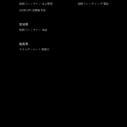
相鉄フレッサイン 北上駅前
相鉄フレッサイン 千葉柏
2026年10月1日開業予定
宮城県
相鉄フレッサイン 仙台
福島県
ホテルサンルート須賀川