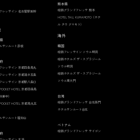
熊本県
相鉄グランドフレッサ 熊本
フレッサイン 名古屋駅新幹
HOTEL TAU, KUMAMOTO（ホテ
ル タウ クマモト）
畿
海外
県
韓国
ルサンルート彦根
相鉄フレッサイン ソウル明洞
相鉄ホテルズ ザ・スプラジール
府
ソウル明洞
フレッサイン 京都四条烏丸
相鉄ホテルズ ザ・スプラジール
フレッサイン 京都清水五条
ソウル東大門
フレッサイン 京都駅八条口
 POCKET HOTEL 京都四条烏
台湾
休業中）
相鉄グランドフレッサ 台北西門
 POCKET HOTEL 京都烏丸五
ホテルサンルート台北
ルサンルート福知山
ベトナム
相鉄グランドフレッサ サイゴン
府
フレッサイン 北浜