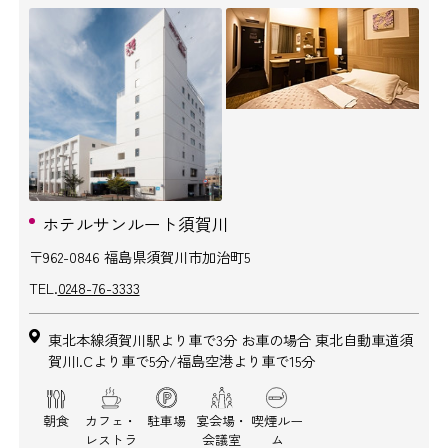
ホテルサンルート須賀川
〒962-0846 福島県須賀川市加治町5
TEL.
0248-76-3333
東北本線須賀川駅より車で3分 お車の場合 東北自動車道須
賀川I.Cより車で5分/福島空港より車で15分
朝食
カフェ・
駐車場
宴会場・
喫煙ルー
レストラ
会議室
ム