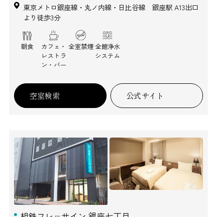
東京メトロ銀座線・丸ノ内線・日比谷線 銀座駅 A13出口
より徒歩3分
朝食
カフェ・
全室禁煙
全館浄水
レストラ
システム
ン・バー
空室検索
公式サイト
相鉄フレッサイン 銀座七丁目