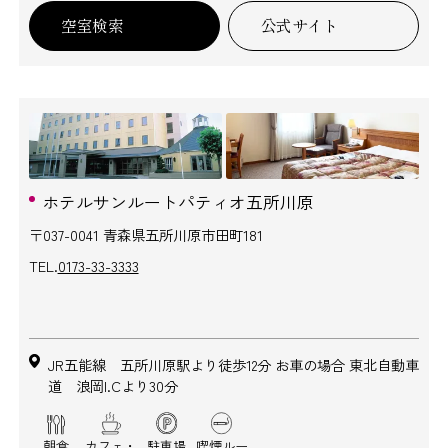
空室検索
公式サイト
ホテルサンルートパティオ五所川原
〒037-0041 青森県五所川原市田町181
TEL.
0173-33-3333
JR五能線 五所川原駅より徒歩12分 お車の場合 東北自動車
道 浪岡I.Cより30分
朝食
カフェ・
駐車場
喫煙ルー