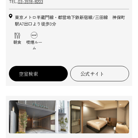
TEL.
03-3518-8203
東京メトロ半蔵門線・都営地下鉄新宿線/三田線 神保町
駅A7出口より徒歩3分
朝食
喫煙ルー
ム
空室検索
公式サイト