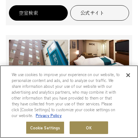
空室検索
公式サイト
We use cookies to improve your experience on our website, to
personalize content and ads, and to analyze our traffic. We
share information about your use of our website with our
advertising and analytics partners, who may combine it with
other information that you have provided to them or that
they have collected from your use of their services. Please
相鉄フレッサイン 浜松町大門
click [Cookie Settings] to customize your cookie settings on
our website.
Privacy Policy
〒105-0012 東京都港区芝大門1-2-7
TEL.
03-5472-2031
会員プログラム
ホテル一覧
Cookie Settings
OK
MENU