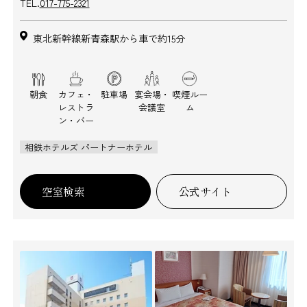
TEL.
017-775-2321
東北新幹線新青森駅から車で約15分
朝食
カフェ・
駐車場
宴会場・
喫煙ルー
レストラ
会議室
ム
ン・バー
相鉄ホテルズ パートナーホテル
空室検索
公式サイト