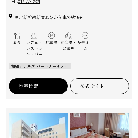
TEL.
017-775-2321
東北新幹線新青森駅から車で約15分
朝食
カフェ・
駐車場
宴会場・
喫煙ルー
レストラ
会議室
ム
ン・バー
相鉄ホテルズ パートナーホテル
空室検索
公式サイト