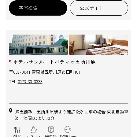
空室検索
公式サイト
ホテルサンルートパティオ五所川原
〒037-0041 青森県五所川原市田町181
TEL.
0173-33-3333
JR五能線 五所川原駅より徒歩12分 お車の場合 東北自動車
道 浪岡I.Cより30分
朝食
カフェ・
駐車場
喫煙ルー