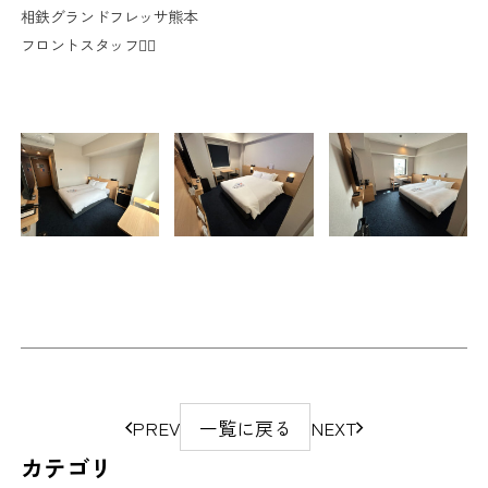
相鉄グランドフレッサ熊本
フロントスタッフ💁‍♀️
ペ
PREV
一覧に戻る
NEXT
ー
カテゴリ
ジ