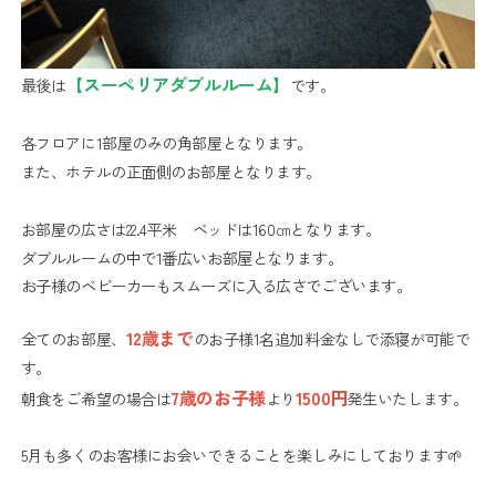
【スーペリアダブルルーム】
最後は
です。
各フロアに1部屋のみの角部屋となります。
また、ホテルの正面側のお部屋となります。
お部屋の広さは22.4平米 ベッドは160㎝となります。
ダブルルームの中で1番広いお部屋となります。
お子様のベビーカーもスムーズに入る広さでございます。
12歳まで
全てのお部屋、
のお子様1名追加料金なしで添寝が可能で
す。
7歳のお子様
1500円
朝食をご希望の場合は
より
発生いたします。
5月も多くのお客様にお会いできることを楽しみにしております🌱