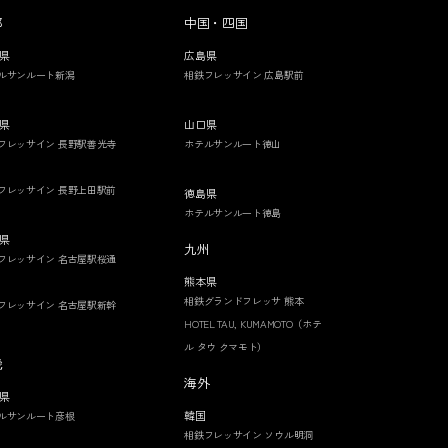
部
中国・四国
県
広島県
ルサンルート新潟
相鉄フレッサイン 広島駅前
県
山口県
フレッサイン 長野駅善光寺
ホテルサンルート徳山
フレッサイン 長野上田駅前
徳島県
ホテルサンルート徳島
県
九州
フレッサイン 名古屋駅桜通
熊本県
相鉄グランドフレッサ 熊本
フレッサイン 名古屋駅新幹
HOTEL TAU, KUMAMOTO（ホテ
ル タウ クマモト）
畿
海外
県
韓国
ルサンルート彦根
相鉄フレッサイン ソウル明洞