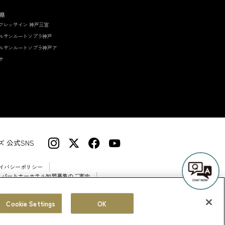
県
フレッサイン 神戸三宮
ルサンルートソプラ神戸
ルサンルートソプラ神戸ア
サ
 公式SNS
イバシーポリシー
 パートナーホテル加盟募集のご案内
Cookie Settings
OK
© Sotetsu Hotel Management CO., LTD.