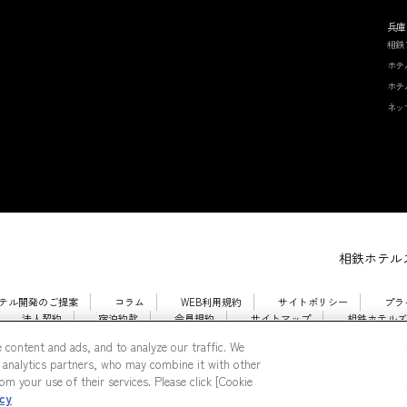
兵庫
相鉄
ホテ
ホテ
ネッ
相鉄ホテルズ
テル開発のご提案
コラム
WEB利用規約
サイトポリシー
プラ
法人契約
宿泊約款
会員規約
サイトマップ
相鉄ホテルズ
 content and ads, and to analyze our traffic. We
 analytics partners, who may combine it with other
m your use of their services. Please click [Cookie
icy