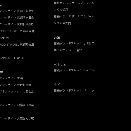
相鉄ホテルズ ザ・スプラジール
府
ソウル明洞
フレッサイン 京都四条烏丸
相鉄ホテルズ ザ・スプラジール
フレッサイン 京都清水五条
ソウル東大門
フレッサイン 京都駅八条口
 POCKET HOTEL 京都四条烏
台湾
休業中）
相鉄グランドフレッサ 台北西門
 POCKET HOTEL 京都烏丸五
ホテルサンルート台北
ルサンルート福知山
ベトナム
相鉄グランドフレッサ サイゴン
府
フレッサイン 北浜
タイ
フレッサイン 大阪心斎橋
相鉄グランドフレッサ バンコク
グランドフレッサ 大阪なん
フレッサイン 淀屋橋（休業
フレッサイン 大阪なんば駅