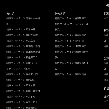
中
東京都
神奈川県
新潟
相鉄フレッサイン 御茶ノ水神保
相鉄フレッサイン 横浜駅東口
ホテ
町
相鉄ホテルズ ザ・スプラジール
相鉄フレッサイン 東京神田
横浜
長野
相鉄フレッサイン 神田大手町
相鉄フレッサイン 横浜桜木町
相鉄
相鉄フレッサイン 東京京橋
相鉄フレッサイン 横浜戸塚
口
相鉄フレッサイン 日本橋人形町
相鉄フレッサイン 川崎駅東口
相鉄
相鉄フレッサイン 日本橋茅場町
相鉄フレッサイン 鎌倉大船駅笠
相鉄フレッサイン 銀座三丁目
間口
愛知
相鉄フレッサイン 銀座七丁目
相鉄フレッサイン 鎌倉大船駅東
相鉄
ホテルサンルート銀座
口
口
相鉄フレッサイン 浜松町大門
相鉄フレッサイン 藤沢湘南台
相鉄
相鉄フレッサイン 大門駅前
線口
相鉄フレッサイン 東京赤坂
近
相鉄フレッサイン 新橋日比谷口
滋賀
相鉄フレッサイン 東京田町
ホテ
相鉄フレッサイン 東京六本木
相鉄フレッサイン 東新宿駅前