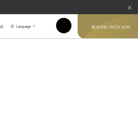
Language
NS
宿泊予約 /
BOOK NOW