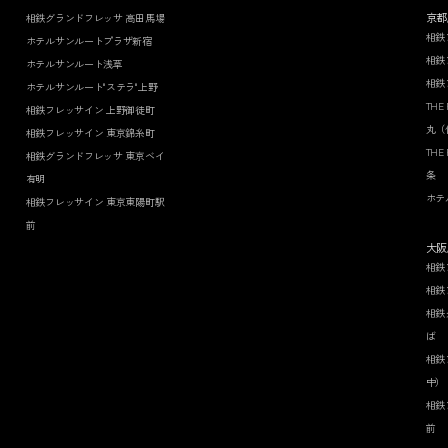
京都
相鉄グランドフレッサ 高田馬場
相鉄
ホテルサンルートプラザ新宿
相鉄
ホテルサンルート浅草
相鉄
ホテルサンルート"ステラ"上野
THE
相鉄フレッサイン 上野御徒町
丸（
相鉄フレッサイン 東京錦糸町
THE
相鉄グランドフレッサ 東京ベイ
条
有明
ホテ
相鉄フレッサイン 東京東陽町駅
前
大阪
相鉄
相鉄
相鉄
ば
相鉄
中）
相鉄
前