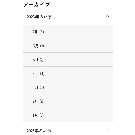
アーカイブ
2026
年の記事
7
月
(8)
6
月
(2)
5
月
(2)
4
月
(4)
3
月
(3)
2
月
(2)
1
月
(3)
2025
年の記事