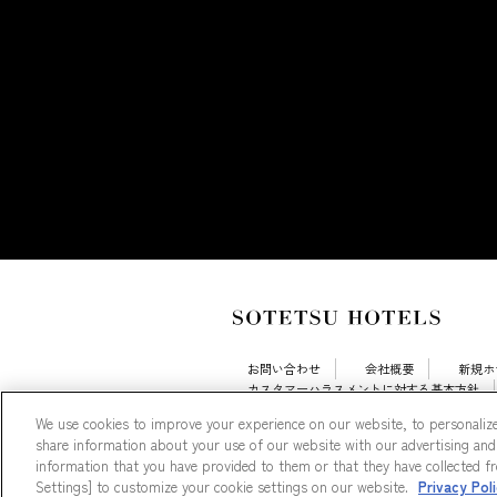
お問い合わせ
会社概要
新規ホ
カスタマーハラスメントに対する基本方針
採用情報
Cookie Settings
We use cookies to improve your experience on our website, to personalize
share information about your use of our website with our advertising and
information that you have provided to them or that they have collected fro
Settings] to customize your cookie settings on our website.
Privacy Pol