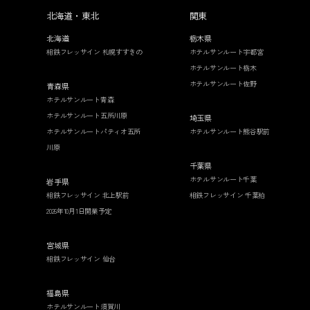
北海道・東北
関東
北海道
栃木県
相鉄フレッサイン 札幌すすきの
ホテルサンルート宇都宮
ホテルサンルート栃木
ホテルサンルート佐野
青森県
ホテルサンルート青森
ホテルサンルート五所川原
埼玉県
ホテルサンルートパティオ五所
ホテルサンルート熊谷駅前
川原
千葉県
ホテルサンルート千葉
岩手県
相鉄フレッサイン 北上駅前
相鉄フレッサイン 千葉柏
2026年10月1日開業予定
宮城県
相鉄フレッサイン 仙台
福島県
ホテルサンルート須賀川