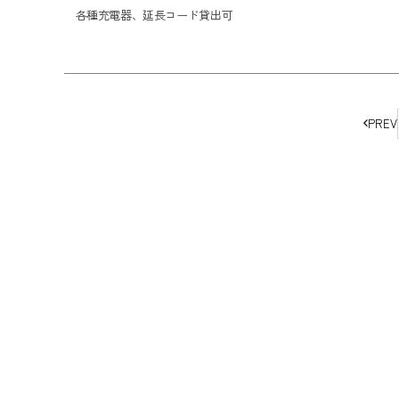
各種充電器、延長コード貸出可
ペ
PREV
ー
ジ
の
移
動