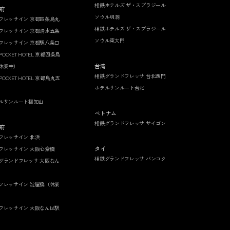
相鉄ホテルズ ザ・スプラジール
府
ソウル明洞
フレッサイン 京都四条烏丸
相鉄ホテルズ ザ・スプラジール
フレッサイン 京都清水五条
ソウル東大門
フレッサイン 京都駅八条口
 POCKET HOTEL 京都四条烏
台湾
休業中）
相鉄グランドフレッサ 台北西門
 POCKET HOTEL 京都烏丸五
ホテルサンルート台北
ルサンルート福知山
ベトナム
相鉄グランドフレッサ サイゴン
府
フレッサイン 北浜
タイ
フレッサイン 大阪心斎橋
相鉄グランドフレッサ バンコク
グランドフレッサ 大阪なん
フレッサイン 淀屋橋（休業
フレッサイン 大阪なんば駅