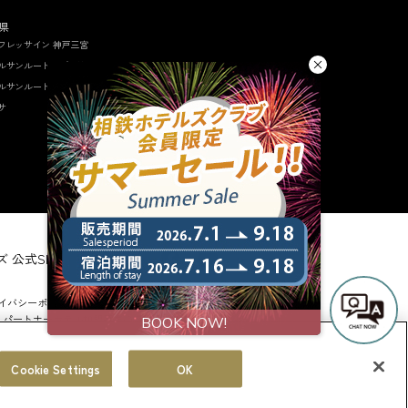
県
フレッサイン 神戸三宮
ルサンルートソプラ神戸
ルサンルートソプラ神戸ア
サ
 公式SNS
イバシーポリシー
 パートナーホテル加盟募集のご案内
Cookie Settings
OK
© Sotetsu Hotel Management CO., LTD.