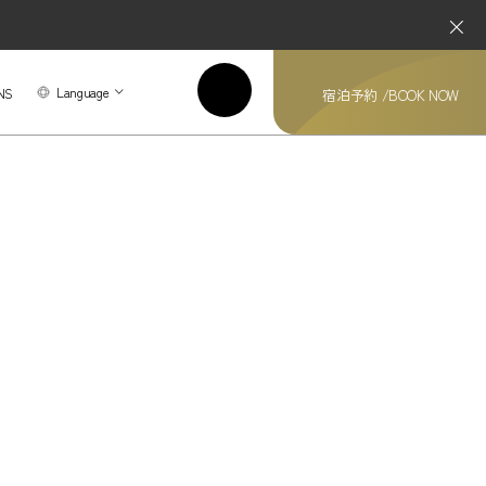
Language
NS
宿泊予約 /
BOOK NOW