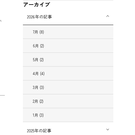
アーカイブ
2026
年の記事
ホ
7
月
(8)
6
月
(2)
5
月
(2)
4
月
(4)
3
月
(3)
2
月
(2)
1
月
(3)
2025
年の記事