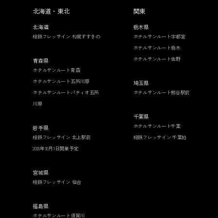
北海道・東北
関東
北海道
栃木県
相鉄フレッサイン 札幌すすきの
ホテルサンルート宇都宮
ホテルサンルート栃木
ホテルサンルート佐野
青森県
ホテルサンルート青森
ホテルサンルート五所川原
埼玉県
ホテルサンルートパティオ五所
ホテルサンルート熊谷駅前
川原
千葉県
ホテルサンルート千葉
岩手県
相鉄フレッサイン 北上駅前
相鉄フレッサイン 千葉柏
2026年10月1日開業予定
宮城県
相鉄フレッサイン 仙台
福島県
ホテルサンルート須賀川