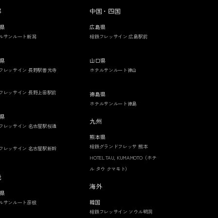
部
中国・四国
県
広島県
ルサンルート新潟
相鉄フレッサイン 広島駅前
県
山口県
フレッサイン 長野駅善光寺
ホテルサンルート徳山
フレッサイン 長野上田駅前
徳島県
ホテルサンルート徳島
県
九州
フレッサイン 名古屋駅桜通
熊本県
相鉄グランドフレッサ 熊本
フレッサイン 名古屋駅新幹
HOTEL TAU, KUMAMOTO（ホテ
ル タウ クマモト）
畿
海外
県
韓国
ルサンルート彦根
相鉄フレッサイン ソウル明洞