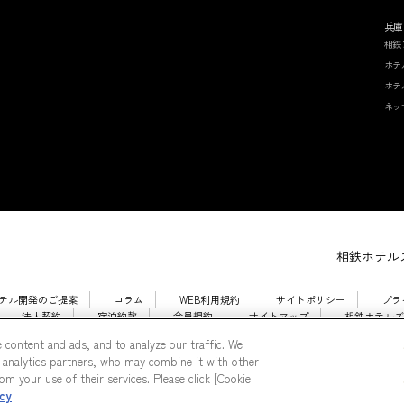
兵庫
相鉄
ホテ
ホテ
ネッ
相鉄ホテルズ
テル開発のご提案
コラム
WEB利用規約
サイトポリシー
プラ
法人契約
宿泊約款
会員規約
サイトマップ
相鉄ホテルズ
 content and ads, and to analyze our traffic. We
 analytics partners, who may combine it with other
m your use of their services. Please click [Cookie
icy