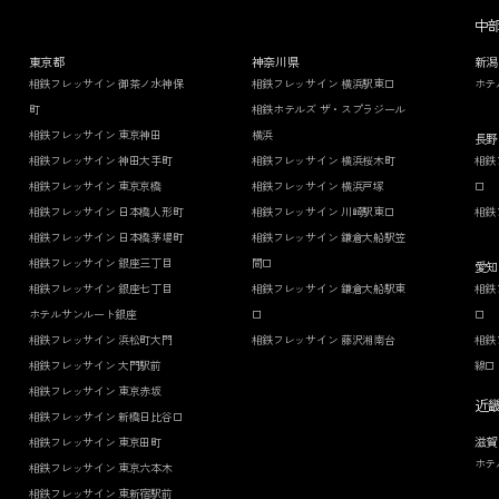
中
東京都
神奈川県
新潟
相鉄フレッサイン 御茶ノ水神保
相鉄フレッサイン 横浜駅東口
ホテ
町
相鉄ホテルズ ザ・スプラジール
相鉄フレッサイン 東京神田
横浜
長野
相鉄フレッサイン 神田大手町
相鉄フレッサイン 横浜桜木町
相鉄
相鉄フレッサイン 東京京橋
相鉄フレッサイン 横浜戸塚
口
相鉄フレッサイン 日本橋人形町
相鉄フレッサイン 川崎駅東口
相鉄
相鉄フレッサイン 日本橋茅場町
相鉄フレッサイン 鎌倉大船駅笠
相鉄フレッサイン 銀座三丁目
間口
愛知
相鉄フレッサイン 銀座七丁目
相鉄フレッサイン 鎌倉大船駅東
相鉄
ホテルサンルート銀座
口
口
相鉄フレッサイン 浜松町大門
相鉄フレッサイン 藤沢湘南台
相鉄
相鉄フレッサイン 大門駅前
線口
相鉄フレッサイン 東京赤坂
近
相鉄フレッサイン 新橋日比谷口
滋賀
相鉄フレッサイン 東京田町
ホテ
相鉄フレッサイン 東京六本木
相鉄フレッサイン 東新宿駅前