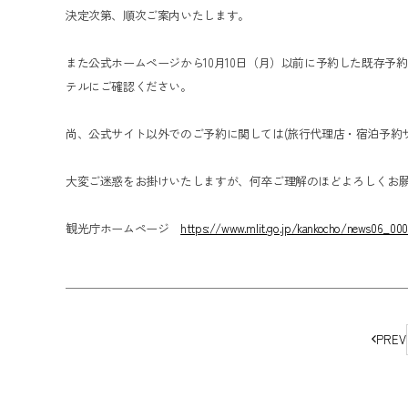
決定次第、順次ご案内いたします。
また公式ホームページから10月10日（月）以前に予約した既存
テルにご確認ください。
尚、公式サイト以外でのご予約に関しては(旅行代理店・宿泊予約
大変ご迷惑をお掛けいたしますが、何卒ご理解のほどよろしくお
観光庁ホームページ
https://www.mlit.go.jp/kankocho/news06_000
ペ
PREV
ー
ジ
の
移