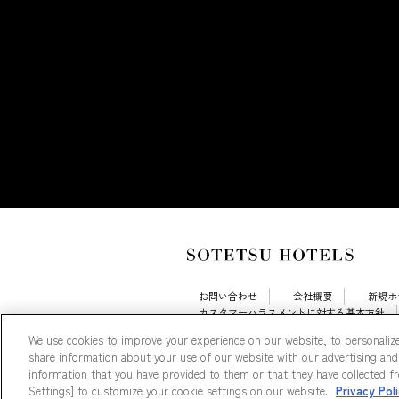
お問い合わせ
会社概要
新規ホ
カスタマーハラスメントに対する基本方針
採用情報
Cookie Settings
We use cookies to improve your experience on our website, to personalize
share information about your use of our website with our advertising and
information that you have provided to them or that they have collected fro
Settings] to customize your cookie settings on our website.
Privacy Pol