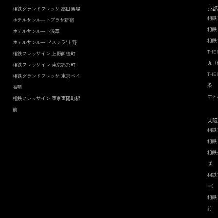
京都
相鉄グランドフレッサ 高田馬場
相鉄
ホテルサンルートプラザ新宿
相鉄
ホテルサンルート浅草
相鉄
ホテルサンルート"ステラ"上野
THE
相鉄フレッサイン 上野御徒町
丸（
相鉄フレッサイン 東京錦糸町
THE
相鉄グランドフレッサ 東京ベイ
条
有明
ホテ
相鉄フレッサイン 東京東陽町駅
前
大阪
相鉄
相鉄
相鉄
ば
相鉄
中）
相鉄
前