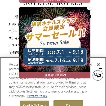
相鉄ホテルズ 公式SNS
お問い合わせ
会社概要
新規ホテル開発のご提案
コラム
WEB利用規約
サイトポリシー
プライバシーポリシー
カスタマーハラスメントに対する基本方針
法人契約
宿泊約款
会員規約
サイトマップ
相鉄ホテルズ パートナーホテル加盟募集のご案内
採用情報
We use cookies to improve your experience on our website, to
Cookie Settings
personalize content and ads, and to analyze our traffic. We
share information about your use of our website with our
advertising and analytics partners, who may combine it with
other information that you have provided to them or that
they have collected from your use of their services. Please
© Sotetsu Hotel Management CO., LTD.
click [Cookie Settings] to customize your cookie settings on
our website.
Privacy Policy
Cookie Settings
OK