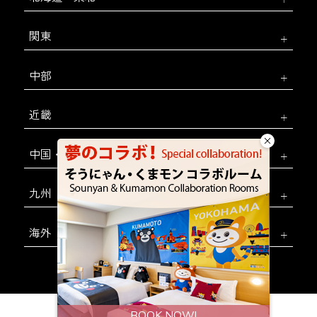
関東
中部
近畿
中国・四国
九州
海外