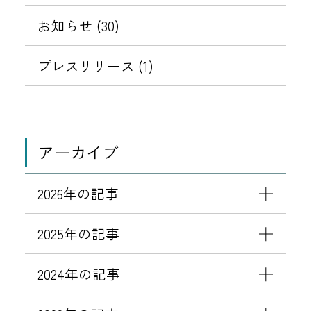
了
知
を
を
お知らせ (30)
の
ら
お
せ
表
表
プレスリリース (1)
知
示
示
ら
せ
す
す
アーカイブ
る
る
2026年の記事
2025年の記事
2024年の記事