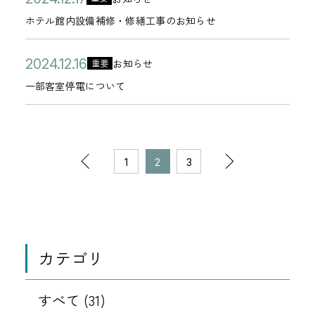
夏
点
リ
カ
お
月
挨
年
ラ
開
テ
せ
0
季
検
ホテル館内設備補修・修繕工事のお知らせ
ー
テ
知
1
拶
0
ブ
日
ル
2
休
・
ゴ
ら
0
1
「
館
4
業
公
一
整
2
お知らせ
重要
リ
せ
日
カ
月
キ
内
年
の
開
部
備
0
一部客室停電について
ー
テ
0
ャ
設
1
お
日
客
作
2
ゴ
1
ッ
備
2
知
室
業
4
リ
日
シ
補
月
ら
停
実
年
ペ
ー
ュ
修
前
次
1
せ
電
施
1
2
3
1
ー
バ
・
7
に
に
2
ジ
の
の
ッ
修
日
つ
つ
月
の
ク
繕
い
い
1
1
1
移
特
工
て
て
6
動
カテゴリ
典
事
0
0
日
」
の
件
件
すべて (31)
終
お