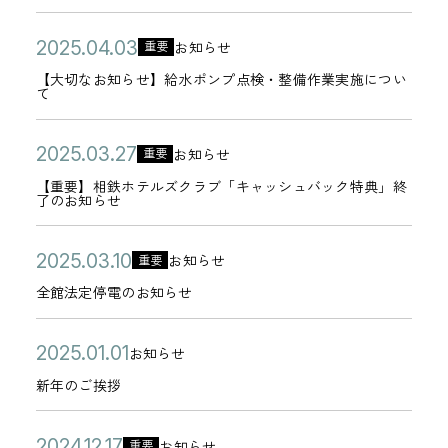
カ
0
日
W
2
フ
2
ゴ
ー
5
e
5
レ
公
【
日
2
お知らせ
重要
リ
カ
ド
月
b
年
ッ
開
大
0
【大切なお知らせ】給水ポンプ点検・整備作業実施につい
ー
テ
ご
2
て
サ
0
サ
日
切
2
ゴ
利
6
イ
4
イ
な
5
リ
用
公
【
日
2
ト
お知らせ
月
重要
ン
お
年
カ
ー
時
開
重
0
リ
2
北
【重要】相鉄ホテルズクラブ「キャッシュバック特典」終
知
0
テ
了のお知らせ
の
日
要
2
ニ
4
浜
ら
4
ゴ
ご
】
5
ュ
日
店
せ
月
リ
公
全
2
お知らせ
重要
案
相
年
ー
カ
】
0
ー
開
館
0
内
全館法定停電のお知らせ
鉄
0
ア
テ
ラ
給
3
日
法
2
ホ
3
ル
ゴ
ン
水
日
定
5
公
新
2
テ
お知らせ
月
の
リ
チ
ポ
カ
停
年
開
年
0
ル
2
お
新年のご挨拶
ー
営
ン
テ
電
0
日
の
2
ズ
7
知
業
プ
ゴ
の
3
ご
5
ク
公
ホ
日
ら
2
お知らせ
重要