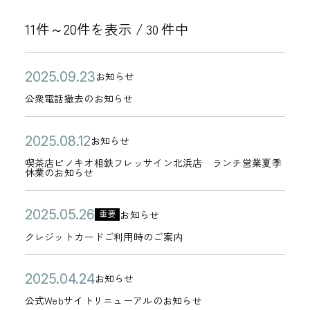
11件～20件を表示 /
件中
30
公
公
2
お知らせ
カ
開
衆
0
公衆電話撤去のお知らせ
テ
日
電
2
ゴ
話
5
公
喫
2
お知らせ
リ
カ
撤
年
開
茶
0
喫茶店ピノキオ相鉄フレッサイン北浜店 ランチ営業夏季
ー
テ
休業のお知らせ
去
0
日
店
2
ゴ
の
9
ピ
5
リ
公
ク
2
お
お知らせ
月
重要
ノ
年
カ
ー
開
レ
0
知
2
クレジットカードご利用時のご案内
キ
0
テ
日
ジ
2
ら
3
オ
8
ゴ
ッ
5
せ
公
公
日
2
相
お知らせ
月
リ
カ
ト
年
開
式
0
鉄
1
公式Webサイトリニューアルのお知らせ
ー
テ