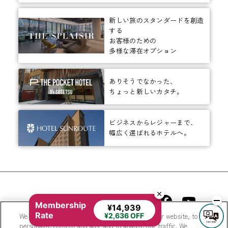
新しい旅のスタンダードを創造
する
お客様のための
多様な滞在オプション
ありそうでなかった、
ちょっと新しいカタチ。
ビジネスからレジャーまで、
幅広く選ばれるホテルへ。
相鉄ホテルズ 公式SNS
Membership
¥14,939
Rate
We use cookies to improve your experience on our website, to
¥2,636 OFF
personalize content and ads, and to analyze our traffic. We