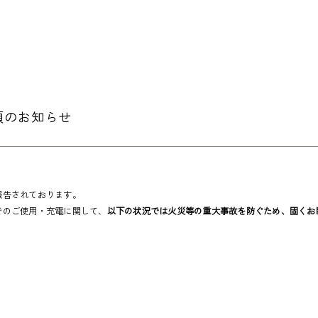
項のお知らせ
。
報告されております。
でのご使用・充電に関して、
以下の状況では火災等の重大事故を防ぐため、固くお