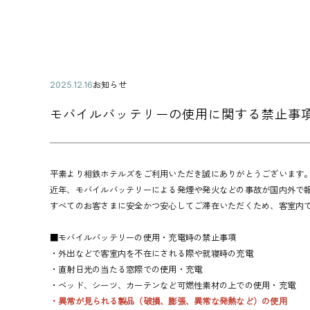
公
お知らせ
2
カ
開
0
テ
日
2
モバイルバッテリーの使用に関する禁止事
ゴ
5
リ
年
ー
1
2
月
平素より相鉄ホテルズをご利用いただき誠にありがとうございます
1
近年、モバイルバッテリーによる発煙や発火などの事故が国内外で
6
すべてのお客さまに安全かつ安心してご滞在いただくため、客室内
日
■モバイルバッテリーの使用・充電時の禁止事項
・外出などで客室内を不在にされる際や就寝時の充電
・直射日光の当たる窓際での使用・充電
・ベッド、シーツ、カーテンなど可燃性素材の上での使用・充電
・異常が見られる製品（破損、膨張、異常な発熱など）の使用