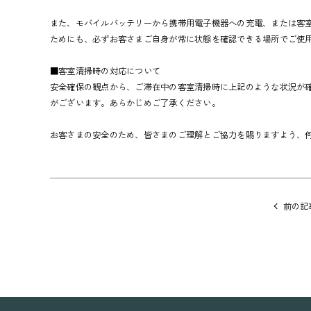
また、モバイルバッテリーから携帯用電子機器への充電、または客
ためにも、必ずお客さまご自身が常に状態を確認できる場所でご使
■客室清掃時の対応について
安全確保の観点から、ご滞在中の客室清掃時に上記のような状況が
がございます。あらかじめご了承ください。
お客さまの安全のため、皆さまのご理解とご協力を賜りますよう、
他
の
前の記
記
事
に
移
動