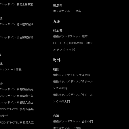
フレッサイン 長野上田駅前
徳島県
ホテルサンルート徳島
県
九州
フレッサイン 名古屋駅桜通
熊本県
相鉄グランドフレッサ 熊本
フレッサイン 名古屋駅新幹
HOTEL TAU, KUMAMOTO（ホテ
ル タウ クマモト）
畿
海外
県
韓国
ルサンルート彦根
相鉄フレッサイン ソウル明洞
相鉄ホテルズ ザ・スプラジール
府
ソウル明洞
フレッサイン 京都四条烏丸
相鉄ホテルズ ザ・スプラジール
フレッサイン 京都清水五条
ソウル東大門
フレッサイン 京都駅八条口
 POCKET HOTEL 京都四条烏
台湾
休業中）
相鉄グランドフレッサ 台北西門
 POCKET HOTEL 京都烏丸五
ホテルサンルート台北