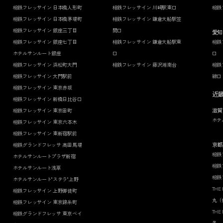
相鉄フレッサイン 日本橋人形町
相鉄フレッサイン 川崎駅東口
相鉄
相鉄フレッサイン 日本橋茅場町
相鉄フレッサイン 鎌倉大船駅笠
相鉄フレッサイン 銀座三丁目
間口
愛知
相鉄フレッサイン 銀座七丁目
相鉄フレッサイン 鎌倉大船駅東
相鉄
ホテルサンルート銀座
口
口
相鉄フレッサイン 浜松町大門
相鉄フレッサイン 藤沢湘南台
相鉄
相鉄フレッサイン 大門駅前
線口
相鉄フレッサイン 東京赤坂
近
相鉄フレッサイン 新橋日比谷口
滋賀
相鉄フレッサイン 東京田町
ホテ
相鉄フレッサイン 東京六本木
相鉄フレッサイン 東新宿駅前
京都
相鉄グランドフレッサ 高田馬場
相鉄
ホテルサンルートプラザ新宿
相鉄
ホテルサンルート浅草
相鉄
ホテルサンルート"ステラ"上野
THE
相鉄フレッサイン 上野御徒町
丸（
相鉄フレッサイン 東京錦糸町
THE
相鉄グランドフレッサ 東京ベイ
条