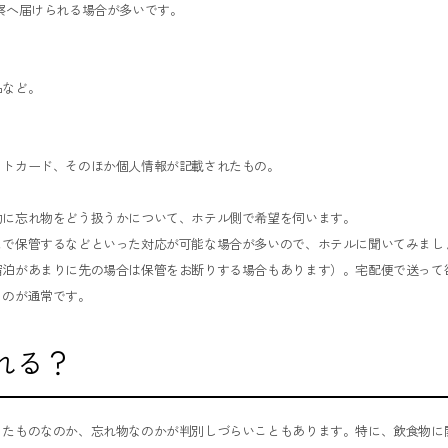
察へ届けられる場合が多いです。
品など。
ットカード、そのほか個人情報が記載されたもの。
的に忘れ物をどう扱うかについて、ホテル側で希望を伺います。
まで保管するなどといった対応が可能な場合が多いので、ホテルに聞いてみまし
宿泊があまりに先の場合は保管をお断りする場合もあります）。宅配便で送って
うのが通常です。
れる？
ったものなのか、忘れ物なのかが判別しづらいこともあります。特に、飲食物に