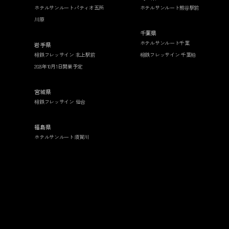
ホテルサンルートパティオ五所
ホテルサンルート熊谷駅前
川原
千葉県
ホテルサンルート千葉
岩手県
相鉄フレッサイン 北上駅前
相鉄フレッサイン 千葉柏
2026年10月1日開業予定
宮城県
相鉄フレッサイン 仙台
福島県
ホテルサンルート須賀川