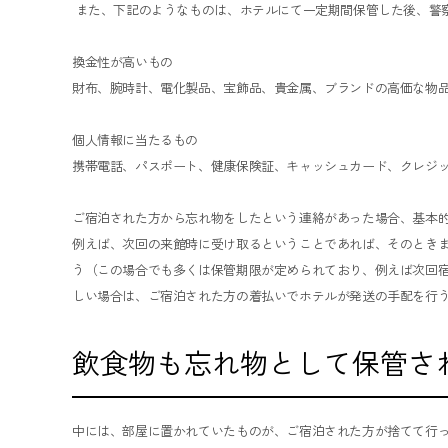
また、下記のようなものは、ホテルにて一定期間保管した後、警
換金性が高いもの
財布、腕時計、電化製品、宝飾品、貴金属、ブランドの高価な物
個人情報に当たるもの
携帯電話、パスポート、健康保険証、キャッシュカード、クレジ
ご宿泊された方から忘れ物をしたという連絡があった場合、基本
例えば、次回の来館時に受け取るということであれば、そのとき
う（この場合でも多くは保管期限が定められており、例えば次回
しい場合は、ご宿泊された方の着払いでホテルが発送の手配を行
飲食物も忘れ物として保管さ
中には、部屋に置かれていたものが、ご宿泊された方が捨てて行