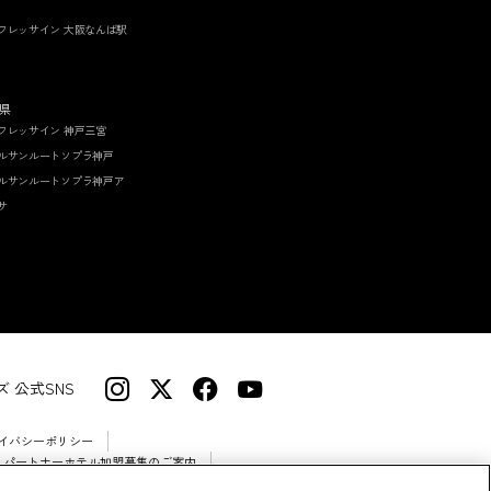
フレッサイン 大阪なんば駅
県
フレッサイン 神戸三宮
ルサンルートソプラ神戸
ルサンルートソプラ神戸ア
サ
 公式SNS
イバシーポリシー
 パートナーホテル加盟募集のご案内