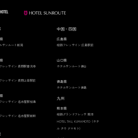
部
中国・四国
県
広島県
ルサンルート新潟
相鉄フレッサイン 広島駅前
県
山口県
フレッサイン 長野駅善光寺
ホテルサンルート徳山
フレッサイン 長野上田駅前
徳島県
ホテルサンルート徳島
県
九州
フレッサイン 名古屋駅桜通
熊本県
相鉄グランドフレッサ 熊本
フレッサイン 名古屋駅新幹
HOTEL TAU, KUMAMOTO（ホテ
ル タウ クマモト）
畿