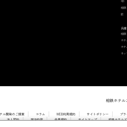
中）
相鉄
前
兵庫
相鉄
ホテ
ホテ
ネッ
相鉄ホテルズ
テル開発のご提案
コラム
WEB利用規約
サイトポリシー
プラ
法人契約
宿泊約款
会員規約
サイトマップ
相鉄ホテルズ