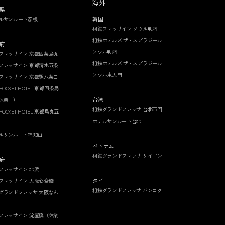
海外
県
韓国
ルサンルート彦根
相鉄フレッサイン ソウル明洞
相鉄ホテルズ ザ・スプラジール
府
ソウル明洞
フレッサイン 京都四条烏丸
相鉄ホテルズ ザ・スプラジール
フレッサイン 京都清水五条
ソウル東大門
フレッサイン 京都駅八条口
 POCKET HOTEL 京都四条烏
台湾
休業中）
相鉄グランドフレッサ 台北西門
 POCKET HOTEL 京都烏丸五
ホテルサンルート台北
ルサンルート福知山
ベトナム
相鉄グランドフレッサ サイゴン
府
フレッサイン 北浜
タイ
フレッサイン 大阪心斎橋
相鉄グランドフレッサ バンコク
グランドフレッサ 大阪なん
フレッサイン 淀屋橋（休業