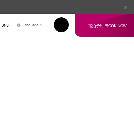
Language
SNS
宿泊予約 /
BOOK NOW