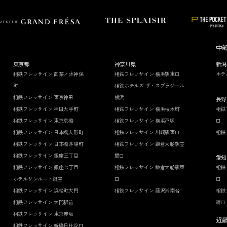
中
東京都
神奈川県
新潟
相鉄フレッサイン 御茶ノ水神保
相鉄フレッサイン 横浜駅東口
ホテ
町
相鉄ホテルズ ザ・スプラジール
相鉄フレッサイン 東京神田
横浜
長野
相鉄フレッサイン 神田大手町
相鉄フレッサイン 横浜桜木町
相鉄
相鉄フレッサイン 東京京橋
相鉄フレッサイン 横浜戸塚
口
相鉄フレッサイン 日本橋人形町
相鉄フレッサイン 川崎駅東口
相鉄
相鉄フレッサイン 日本橋茅場町
相鉄フレッサイン 鎌倉大船駅笠
相鉄フレッサイン 銀座三丁目
間口
愛知
相鉄フレッサイン 銀座七丁目
相鉄フレッサイン 鎌倉大船駅東
相鉄
ホテルサンルート銀座
口
口
相鉄フレッサイン 浜松町大門
相鉄フレッサイン 藤沢湘南台
相鉄
相鉄フレッサイン 大門駅前
線口
相鉄フレッサイン 東京赤坂
近
相鉄フレッサイン 新橋日比谷口