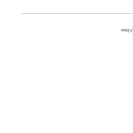
ペ
PREV
ー
ジ
の
移
動