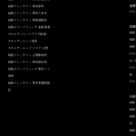
滋賀
相鉄フレッサイン 東京田町
ホテ
相鉄フレッサイン 東京六本木
相鉄フレッサイン 東新宿駅前
京都
相鉄グランドフレッサ 高田馬場
相鉄
ホテルサンルートプラザ新宿
相鉄
ホテルサンルート浅草
相鉄
ホテルサンルート"ステラ"上野
THE
相鉄フレッサイン 上野御徒町
丸（
相鉄フレッサイン 東京錦糸町
THE
相鉄グランドフレッサ 東京ベイ
条
有明
ホテ
相鉄フレッサイン 東京東陽町駅
前
大阪
相鉄
相鉄
相鉄
ば
相鉄