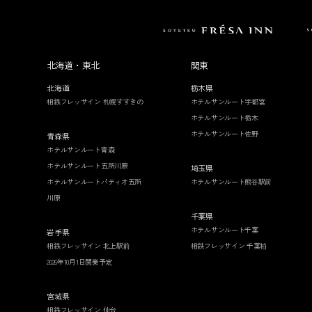
北海道・東北
関東
北海道
栃木県
相鉄フレッサイン 札幌すすきの
ホテルサンルート宇都宮
ホテルサンルート栃木
ホテルサンルート佐野
青森県
ホテルサンルート青森
ホテルサンルート五所川原
埼玉県
ホテルサンルートパティオ五所
ホテルサンルート熊谷駅前
川原
千葉県
ホテルサンルート千葉
岩手県
相鉄フレッサイン 北上駅前
相鉄フレッサイン 千葉柏
2026年10月1日開業予定
宮城県
相鉄フレッサイン 仙台