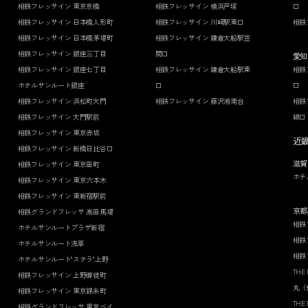
相鉄フレッサイン 東京京橋
相鉄フレッサイン 横浜戸塚
口
相鉄フレッサイン 日本橋人形町
相鉄フレッサイン 川崎駅東口
相鉄
相鉄フレッサイン 日本橋茅場町
相鉄フレッサイン 鎌倉大船駅笠
相鉄フレッサイン 銀座三丁目
間口
愛知
相鉄フレッサイン 銀座七丁目
相鉄フレッサイン 鎌倉大船駅東
相鉄
ホテルサンルート銀座
口
口
相鉄フレッサイン 浜松町大門
相鉄フレッサイン 藤沢湘南台
相鉄
相鉄フレッサイン 大門駅前
線口
相鉄フレッサイン 東京赤坂
近
相鉄フレッサイン 新橋日比谷口
滋賀
相鉄フレッサイン 東京田町
ホテ
相鉄フレッサイン 東京六本木
相鉄フレッサイン 東新宿駅前
京都
相鉄グランドフレッサ 高田馬場
相鉄
ホテルサンルートプラザ新宿
相鉄
ホテルサンルート浅草
相鉄
ホテルサンルート"ステラ"上野
THE
相鉄フレッサイン 上野御徒町
丸（
相鉄フレッサイン 東京錦糸町
THE
相鉄グランドフレッサ 東京ベイ