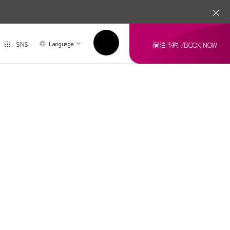
Language
SNS
宿泊予約 /
BOOK NOW