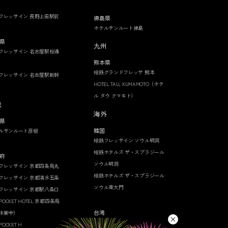
フレッサイン 長野上田駅前
徳島県
ホテルサンルート徳島
県
九州
フレッサイン 名古屋駅桜通
熊本県
相鉄グランドフレッサ 熊本
フレッサイン 名古屋駅新幹
HOTEL TAU, KUMAMOTO（ホテ
ル タウ クマモト）
畿
海外
県
韓国
ルサンルート彦根
相鉄フレッサイン ソウル明洞
相鉄ホテルズ ザ・スプラジール
府
ソウル明洞
フレッサイン 京都四条烏丸
相鉄ホテルズ ザ・スプラジール
フレッサイン 京都清水五条
ソウル東大門
フレッサイン 京都駅八条口
 POCKET HOTEL 京都四条烏
台湾
休業中）
相鉄グランドフレッサ 台北西門
 POCKET HOTEL 京都烏丸五