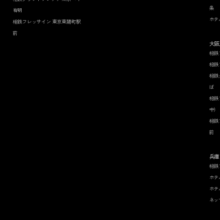
条
有明
ホテ
相鉄フレッサイン 東京東陽町駅
前
大阪
相鉄
相鉄
相鉄
ば
相鉄
中）
相鉄
前
兵庫
相鉄
ホテ
ホテ
ネッ