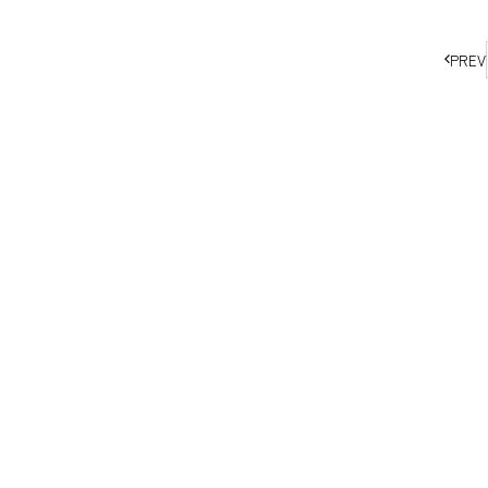
ペ
PREV
ー
ジ
の
移
動