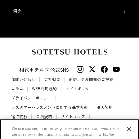
海外
相鉄ホテルズ 公式SNS
お問い合わせ
会社概要
新規ホテル開発のご提案
コラム
WEB利用規約
サイトポリシー
プライバシーポリシー
カスタマーハラスメントに対する基本方針
法人契約
宿泊約款
会員規約
サイトマップ
相鉄ホテルズ パートナーホテル加盟募集のご案内
採用情報
We use cookies to improve your experience on our website, to
personalize content and ads, and to analyze our traffic. We
Cookie Settings