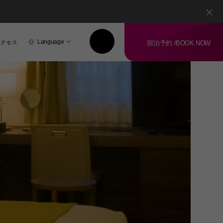
アクセス
Language
宿泊予約 /
BOOK NOW