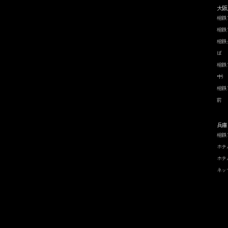
大阪
相鉄
相鉄
相鉄
ば
相鉄
中）
相鉄
前
兵庫
相鉄
ホテ
ホテ
ネッ