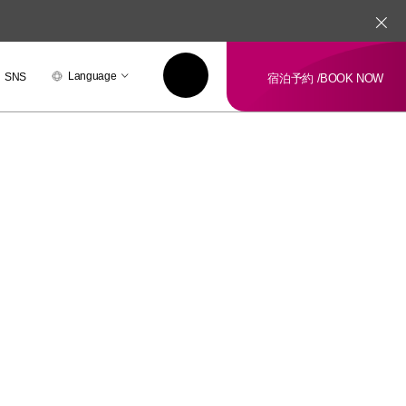
Language
SNS
宿泊予約 /
BOOK NOW