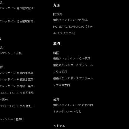
県
九州
フレッサイン 名古屋駅桜通
熊本県
相鉄グランドフレッサ 熊本
フレッサイン 名古屋駅新幹
HOTEL TAU, KUMAMOTO（ホテ
ル タウ クマモト）
畿
海外
県
韓国
ルサンルート彦根
相鉄フレッサイン ソウル明洞
相鉄ホテルズ ザ・スプラジール
府
ソウル明洞
フレッサイン 京都四条烏丸
相鉄ホテルズ ザ・スプラジール
フレッサイン 京都清水五条
ソウル東大門
フレッサイン 京都駅八条口
 POCKET HOTEL 京都四条烏
台湾
休業中）
相鉄グランドフレッサ 台北西門
 POCKET HOTEL 京都烏丸五
ホテルサンルート台北
ルサンルート福知山
ベトナム