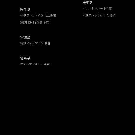
千葉県
ホテルサンルート千葉
岩手県
相鉄フレッサイン 北上駅前
相鉄フレッサイン 千葉柏
2026年10月1日開業予定
宮城県
相鉄フレッサイン 仙台
福島県
ホテルサンルート須賀川