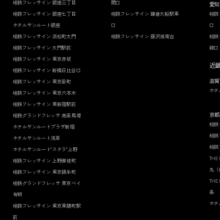
相鉄フレッサイン 銀座三丁目
間口
愛知
相鉄フレッサイン 銀座七丁目
相鉄フレッサイン 鎌倉大船駅東
相鉄
ホテルサンルート銀座
口
口
相鉄フレッサイン 浜松町大門
相鉄フレッサイン 藤沢湘南台
相鉄
相鉄フレッサイン 大門駅前
線口
相鉄フレッサイン 東京赤坂
近
相鉄フレッサイン 新橋日比谷口
滋賀
相鉄フレッサイン 東京田町
ホテ
相鉄フレッサイン 東京六本木
相鉄フレッサイン 東新宿駅前
京都
相鉄グランドフレッサ 高田馬場
相鉄
ホテルサンルートプラザ新宿
相鉄
ホテルサンルート浅草
相鉄
ホテルサンルート"ステラ"上野
THE
相鉄フレッサイン 上野御徒町
丸（
相鉄フレッサイン 東京錦糸町
THE
相鉄グランドフレッサ 東京ベイ
条
有明
ホテ
相鉄フレッサイン 東京東陽町駅
前