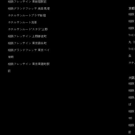
相鉄フレッサイン 東新宿駅前
京都
相鉄グランドフレッサ 高田馬場
相鉄
ホテルサンルートプラザ新宿
相鉄
ホテルサンルート浅草
相鉄
ホテルサンルート"ステラ"上野
THE
相鉄フレッサイン 上野御徒町
丸（
相鉄フレッサイン 東京錦糸町
THE
相鉄グランドフレッサ 東京ベイ
条
有明
ホテ
相鉄フレッサイン 東京東陽町駅
前
大阪
相鉄
相鉄
相鉄
ば
相鉄
中）
相鉄
前