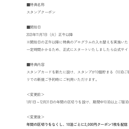
■特典名称
スタンプクーポン
■開始日
2023年11月7日（火）正午以降
※開始日の正午以降に特典のプログラムの入れ替えを実施いた
一定時間かかるため、正式にスタートいたしましたら公式サイ
■特典内容
スタンプカードを新たに設け、スタンプが10個貯まる（10泊ご
リでの新規ご予約時にご利用いただけます。
＜変更前＞
1月1日～12月31日の年間の区切りを設け、期間中10泊以上ご
＜変更後＞
年間の区切りをなくし、10泊ごとに2,000円クーポン1枚を配信