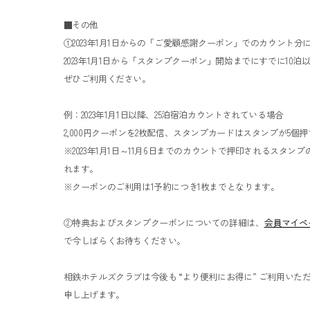
■その他
①2023年1月1日からの「ご愛顧感謝クーポン」でのカウン
2023年1月1日から「スタンプクーポン」開始までにすでに1
ぜひご利用ください。
例：2023年1月1日以降、25泊宿泊カウントされている場合
2,000円クーポンを2枚配信、スタンプカードはスタンプが5
※2023年1月1日～11月6日までのカウントで押印されるスタ
れます。
※クーポンのご利用は1予約につき1枚までとなります。
②特典およびスタンプクーポンについての詳細は、
会員マイペ
で今しばらくお待ちください。
相鉄ホテルズクラブは今後も “より便利にお得に” ご利用い
申し上げます。