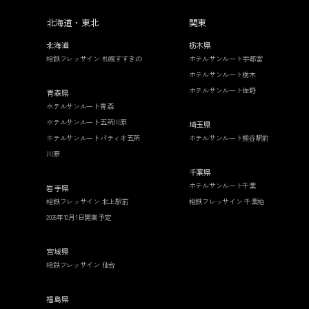
北海道・東北
関東
北海道
栃木県
相鉄フレッサイン 札幌すすきの
ホテルサンルート宇都宮
ホテルサンルート栃木
ホテルサンルート佐野
青森県
ホテルサンルート青森
ホテルサンルート五所川原
埼玉県
ホテルサンルートパティオ五所
ホテルサンルート熊谷駅前
川原
千葉県
ホテルサンルート千葉
岩手県
相鉄フレッサイン 北上駅前
相鉄フレッサイン 千葉柏
2026年10月1日開業予定
宮城県
相鉄フレッサイン 仙台
福島県