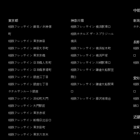
中
東京都
神奈川県
新潟
相鉄フレッサイン 御茶ノ水神保
相鉄フレッサイン 横浜駅東口
ホテ
町
相鉄ホテルズ ザ・スプラジール
相鉄フレッサイン 東京神田
横浜
長野
相鉄フレッサイン 神田大手町
相鉄フレッサイン 横浜桜木町
相鉄
相鉄フレッサイン 東京京橋
相鉄フレッサイン 横浜戸塚
口
相鉄フレッサイン 日本橋人形町
相鉄フレッサイン 川崎駅東口
相鉄
相鉄フレッサイン 日本橋茅場町
相鉄フレッサイン 鎌倉大船駅笠
相鉄フレッサイン 銀座三丁目
間口
愛知
相鉄フレッサイン 銀座七丁目
相鉄フレッサイン 鎌倉大船駅東
相鉄
ホテルサンルート銀座
口
口
相鉄フレッサイン 浜松町大門
相鉄フレッサイン 藤沢湘南台
相鉄
相鉄フレッサイン 大門駅前
線口
相鉄フレッサイン 東京赤坂
近
相鉄フレッサイン 新橋日比谷口
滋賀
相鉄フレッサイン 東京田町
ホテ
相鉄フレッサイン 東京六本木