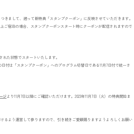
ト分につきまして、遡って新特典「スタンプクーポン」に反映させていただきます。
0泊以上ご宿泊の場合、スタンプクーポンスタート時にクーポンが配信されますので
個押された状態でスタートいたします。
ンプの日付は「スタンプクーポン」へのプログラム切替日である11月7日付で統一さ
ージ
より11月7日以降にご確認いただけます。2023年11月7日（火）の特典開始ま
ただけるよう運営して参りますので、引き続きご愛顧賜りますようよろしくお願い