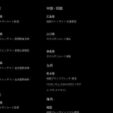
部
中国・四国
県
広島県
ルサンルート新潟
相鉄フレッサイン 広島駅前
県
山口県
フレッサイン 長野駅善光寺
ホテルサンルート徳山
フレッサイン 長野上田駅前
徳島県
ホテルサンルート徳島
県
九州
フレッサイン 名古屋駅桜通
熊本県
相鉄グランドフレッサ 熊本
フレッサイン 名古屋駅新幹
HOTEL TAU, KUMAMOTO（ホテ
ル タウ クマモト）
畿
海外
県
韓国
ルサンルート彦根
相鉄フレッサイン ソウル明洞