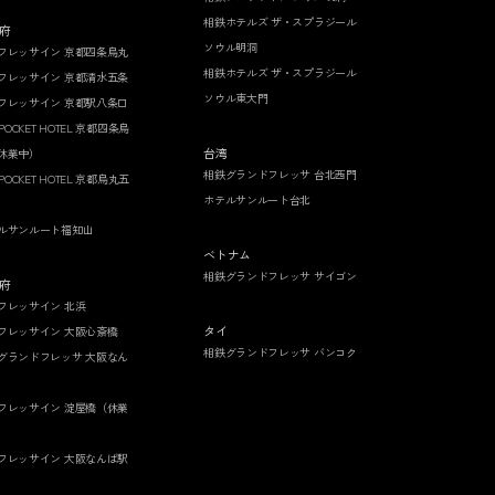
相鉄ホテルズ ザ・スプラジール
府
ソウル明洞
フレッサイン 京都四条烏丸
相鉄ホテルズ ザ・スプラジール
フレッサイン 京都清水五条
ソウル東大門
フレッサイン 京都駅八条口
 POCKET HOTEL 京都四条烏
台湾
休業中）
相鉄グランドフレッサ 台北西門
 POCKET HOTEL 京都烏丸五
ホテルサンルート台北
ルサンルート福知山
ベトナム
相鉄グランドフレッサ サイゴン
府
フレッサイン 北浜
タイ
フレッサイン 大阪心斎橋
相鉄グランドフレッサ バンコク
グランドフレッサ 大阪なん
フレッサイン 淀屋橋（休業
フレッサイン 大阪なんば駅