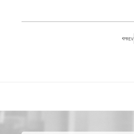
ペ
PREV
ー
ジ
の
移
動