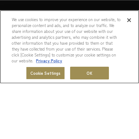
We use cookies to improve your experience on our website, to
personalize content and ads, and to analyze our traffic. We
share information about your use of our website with our
〒522-0073 滋賀県彦根市旭町9-14
advertising and analytics partners, who may combine it with
TEL：0749-26-0123 / FAX：0749-26-0686
other information that you have provided to them or that
they have collected from your use of their services. Please
click [Cookie Settings] to customize your cookie settings on
Googleマップ
ホテルオリジナルサイト
our website.
Privacy Policy
ホテル一覧
会員プログラム
Cookie Settings
OK
MENU