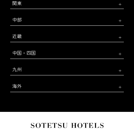
関東
中部
近畿
中国・四国
九州
海外