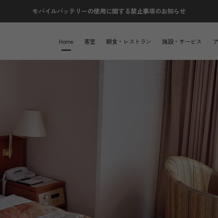
モバイルバッテリーの使用に関する禁止事項のお知らせ
Home
客室
朝食・レストラン
施設・サービス