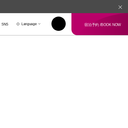
Language
SNS
宿泊予約 /
BOOK NOW