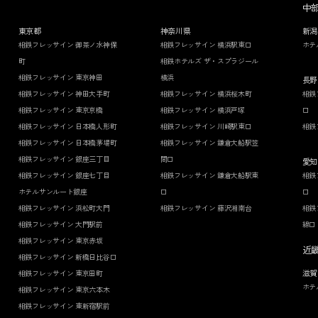
中
東京都
神奈川県
新潟
相鉄フレッサイン 御茶ノ水神保
相鉄フレッサイン 横浜駅東口
ホテ
町
相鉄ホテルズ ザ・スプラジール
相鉄フレッサイン 東京神田
横浜
長野
相鉄フレッサイン 神田大手町
相鉄フレッサイン 横浜桜木町
相鉄
相鉄フレッサイン 東京京橋
相鉄フレッサイン 横浜戸塚
口
相鉄フレッサイン 日本橋人形町
相鉄フレッサイン 川崎駅東口
相鉄
相鉄フレッサイン 日本橋茅場町
相鉄フレッサイン 鎌倉大船駅笠
相鉄フレッサイン 銀座三丁目
間口
愛知
相鉄フレッサイン 銀座七丁目
相鉄フレッサイン 鎌倉大船駅東
相鉄
ホテルサンルート銀座
口
口
相鉄フレッサイン 浜松町大門
相鉄フレッサイン 藤沢湘南台
相鉄
相鉄フレッサイン 大門駅前
線口
相鉄フレッサイン 東京赤坂
近
相鉄フレッサイン 新橋日比谷口
滋賀
相鉄フレッサイン 東京田町
ホテ
相鉄フレッサイン 東京六本木
相鉄フレッサイン 東新宿駅前