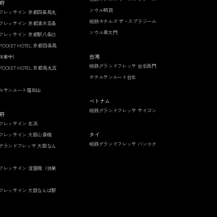
府
ソウル明洞
フレッサイン 京都四条烏丸
相鉄ホテルズ ザ・スプラジール
フレッサイン 京都清水五条
ソウル東大門
フレッサイン 京都駅八条口
 POCKET HOTEL 京都四条烏
台湾
休業中）
相鉄グランドフレッサ 台北西門
 POCKET HOTEL 京都烏丸五
ホテルサンルート台北
ルサンルート福知山
ベトナム
相鉄グランドフレッサ サイゴン
府
フレッサイン 北浜
タイ
フレッサイン 大阪心斎橋
相鉄グランドフレッサ バンコク
グランドフレッサ 大阪なん
フレッサイン 淀屋橋（休業
フレッサイン 大阪なんば駅