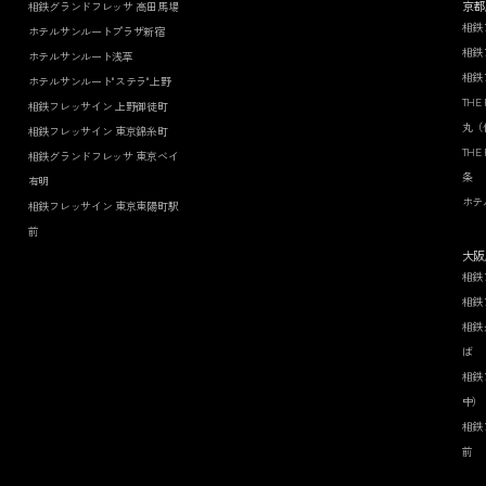
京都
相鉄グランドフレッサ 高田馬場
相鉄
ホテルサンルートプラザ新宿
相鉄
ホテルサンルート浅草
相鉄
ホテルサンルート"ステラ"上野
THE
相鉄フレッサイン 上野御徒町
丸（
相鉄フレッサイン 東京錦糸町
THE
相鉄グランドフレッサ 東京ベイ
条
有明
ホテ
相鉄フレッサイン 東京東陽町駅
前
大阪
相鉄
相鉄
相鉄
ば
相鉄
中）
相鉄
前