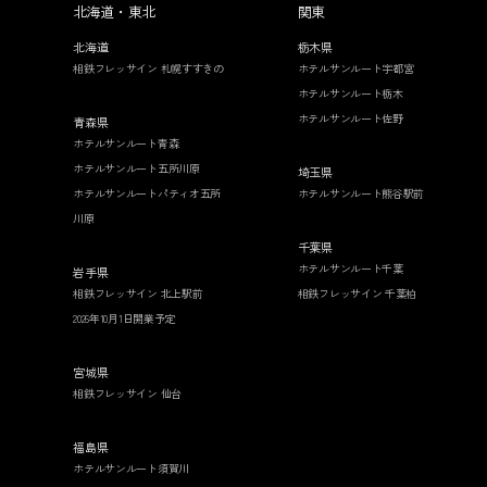
北海道・東北
関東
北海道
栃木県
相鉄フレッサイン 札幌すすきの
ホテルサンルート宇都宮
ホテルサンルート栃木
ホテルサンルート佐野
青森県
ホテルサンルート青森
ホテルサンルート五所川原
埼玉県
ホテルサンルートパティオ五所
ホテルサンルート熊谷駅前
川原
千葉県
ホテルサンルート千葉
岩手県
相鉄フレッサイン 北上駅前
相鉄フレッサイン 千葉柏
2026年10月1日開業予定
宮城県
相鉄フレッサイン 仙台
福島県
ホテルサンルート須賀川