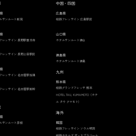
部
中国・四国
県
広島県
ルサンルート新潟
相鉄フレッサイン 広島駅前
県
山口県
フレッサイン 長野駅善光寺
ホテルサンルート徳山
フレッサイン 長野上田駅前
徳島県
ホテルサンルート徳島
県
九州
フレッサイン 名古屋駅桜通
熊本県
相鉄グランドフレッサ 熊本
フレッサイン 名古屋駅新幹
HOTEL TAU, KUMAMOTO（ホテ
ル タウ クマモト）
畿
海外
県
韓国
ルサンルート彦根
相鉄フレッサイン ソウル明洞
相鉄ホテルズ ザ・スプラジール