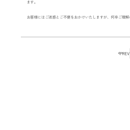
ます。
お客様にはご迷惑とご不便をおかけいたしますが、何卒ご理解
ペ
PREV
ー
ジ
の
移
動